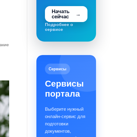
Начать
сейчас
Подробнее о
сервисе
какие
Сервисы
Сервисы
портала
Выберите нужный
онлайн-сервис для
подготовки
документов,