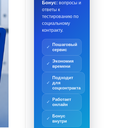
Бонус:
вопросы и
ответы к
тестированию по
социальному
контракту.
Пошаговый
сервис
Экономия
времени
Подходит
для
соцконтракта
Работает
онлайн
Бонус
внутри