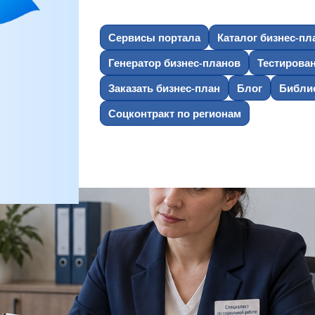
Сервисы портала
Каталог бизнес-пл
Генератор бизнес-планов
Тестирова
Заказать бизнес-план
Блог
Библио
Соцконтракт по регионам