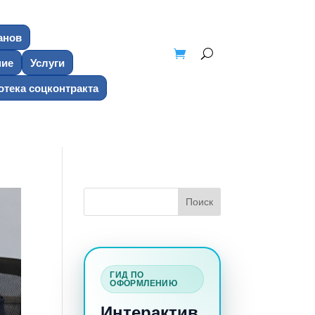
анов
ние
Услуги
тека соцконтракта
ГИД ПО
ОФОРМЛЕНИЮ
Интерактив