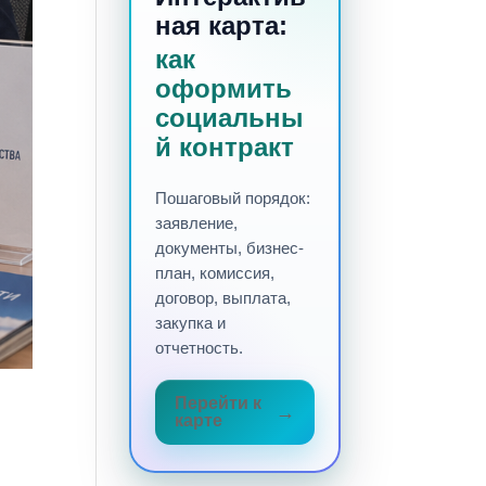
ная карта:
как
оформить
социальны
й контракт
Пошаговый порядок:
заявление,
документы, бизнес-
план, комиссия,
договор, выплата,
закупка и
отчетность.
Перейти к
0
карте