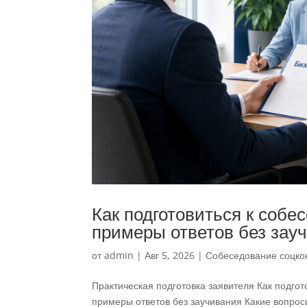
Как подготовиться к собе
примеры ответов без зау
от
admin
|
Авг 5, 2026
|
Собеседование соцко
Практическая подготовка заявителя Как подгот
примеры ответов без заучивания Какие вопросы