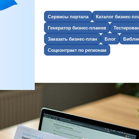
Сервисы портала
Каталог бизнес-пл
Генератор бизнес-планов
Тестирова
Заказать бизнес-план
Блог
Библио
Соцконтракт по регионам