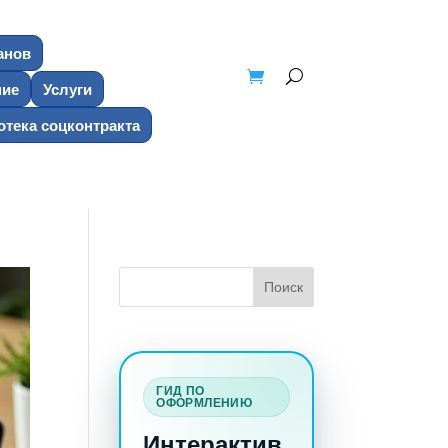
анов
ние
Услуги
тека соцконтракта
ГИД ПО
ОФОРМЛЕНИЮ
Интерактив