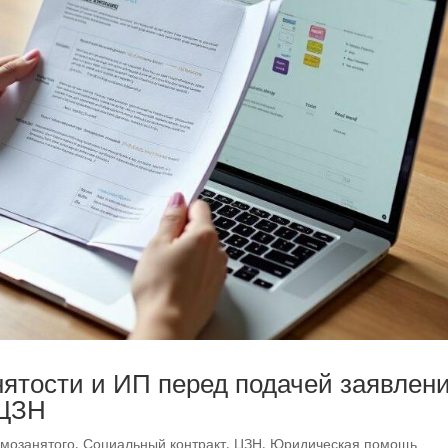
нятости и ИП перед подачей заявлен
 ЦЗН
амозанятого
,
Социальный контракт
,
ЦЗН
,
Юридическая помощь