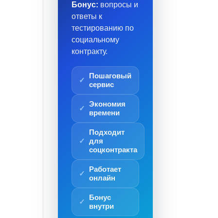
Бонус:
вопросы и
ответы к
тестированию по
социальному
контракту.
Пошаговый
сервис
Экономия
времени
Подходит
для
соцконтракта
Работает
онлайн
Бонус
внутри