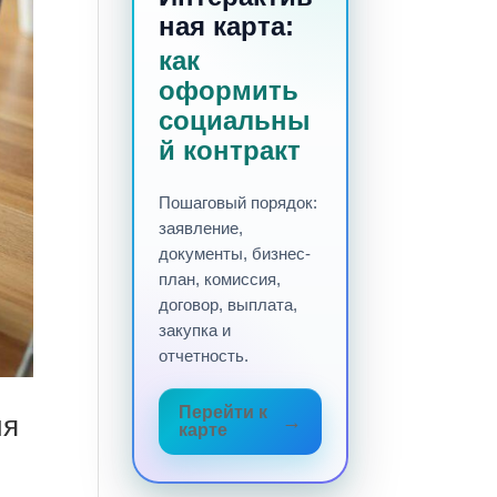
ная карта:
как
оформить
социальны
й контракт
Пошаговый порядок:
заявление,
документы, бизнес-
план, комиссия,
договор, выплата,
закупка и
отчетность.
Перейти к
ия
карте