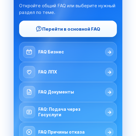
Откройте общий FAQ или выберите нужный
раздел по теме.
Перейти в основной FAQ
→
FAQ Бизнес
→
FAQ ЛПХ
→
FAQ Документы
FAQ: Подача через
→
Госуслуги
→
FAQ Причины отказа