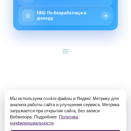
FAQ: По безработице и
→
доходу
ИП Гуляев Е.А. ОГРН 310784709900570 ИНН 
Мы используем cookie-файлы и Яндекс Метрику для
781020474307
анализа работы сайта и улучшения сервиса. Метрика
загружается при открытии сайта, без записи
Вебвизора. Подробнее:
Политика
конфиденциальности
.