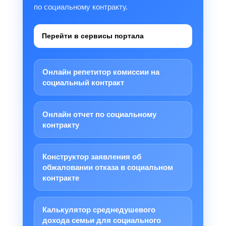
по социальному контракту.
Перейти в сервисы портала
Онлайн репетитор комиссии на
социальный контракт
Онлайн отчет по социальному
контракту
Конструктор заявления об
обжаловании отказа в социальном
контракте
Калькулятор среднедушевого
дохода семьи для социального