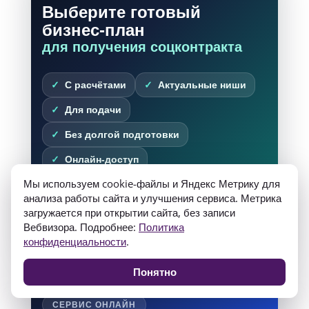
Выберите готовый
бизнес-план
для получения соцконтракта
С расчётами
Актуальные ниши
Для подачи
Без долгой подготовки
Онлайн-доступ
Мы используем cookie-файлы и Яндекс Метрику для
анализа работы сайта и улучшения сервиса. Метрика
Выбрать бизнес-план
загружается при открытии сайта, без записи
Вебвизора. Подробнее:
Политика
Найдите подходящий вариант за пару минут
конфиденциальности
.
Понятно
СЕРВИС ОНЛАЙН