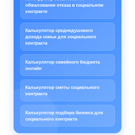
обжаловании отказа в социальном
контракте
Калькулятор среднедушевого
дохода семьи для социального
контракта
Калькулятор семейного бюджета
онлайн
Калькулятор сметы социального
контракта
Калькулятор подбора бизнеса для
социального контракта