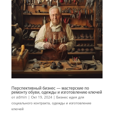
Перспективный бизнес — мастерские по
ремонту обуви, одежды и изготовлению ключей
от
admin
|
Окт 19, 2024
|
Бизнес идея для
социального контракта
,
одежды и изготовление
ключей