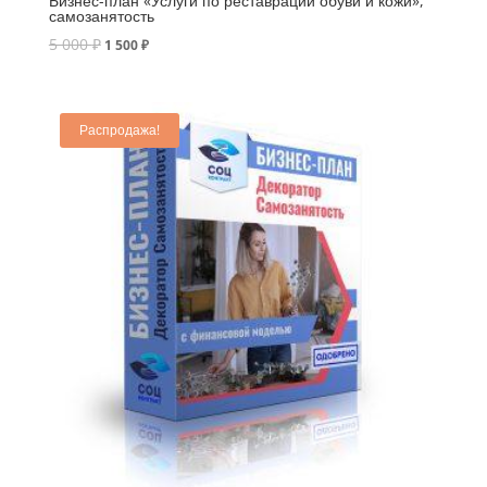
Бизнес-план «Услуги по реставрации обуви и кожи»,
самозанятость
5 000
₽
1 500
₽
Распродажа!