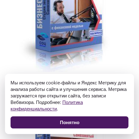
Бизнес-план «Студия звукозаписи», самозанятость
Мы используем cookie-файлы и Яндекс Метрику для
5 000
₽
1 500
₽
анализа работы сайта и улучшения сервиса. Метрика
загружается при открытии сайта, без записи
Вебвизора. Подробнее:
Политика
конфиденциальности
.
Распродажа!
Понятно