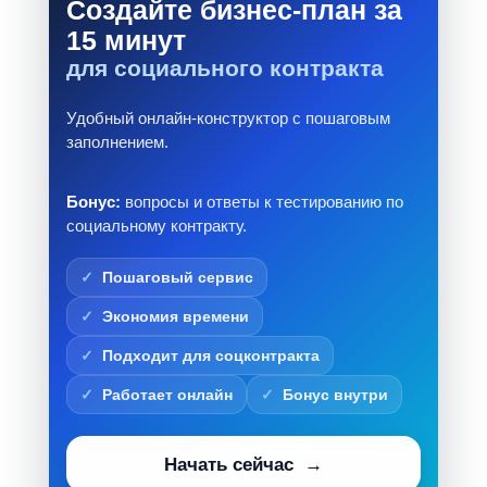
Создайте бизнес-план за
15 минут
для социального контракта
Удобный онлайн-конструктор с пошаговым
заполнением.
Бонус:
вопросы и ответы к тестированию по
социальному контракту.
Пошаговый сервис
Экономия времени
Подходит для соцконтракта
Работает онлайн
Бонус внутри
Начать сейчас