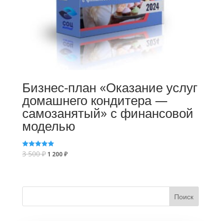
Бизнес-план «Оказание услуг
домашнего кондитера —
самозанятый» с финансовой
моделью
3 500
₽
Оценка
1 200
₽
5.00
из 5