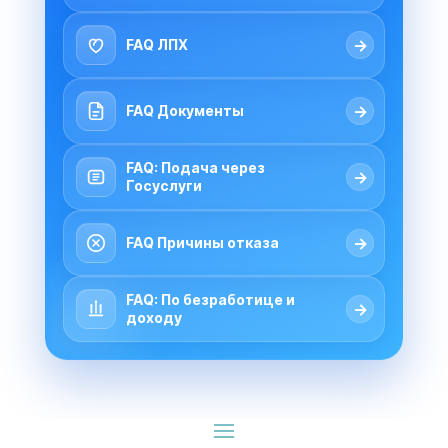
→
FAQ ЛПХ
→
FAQ Документы
FAQ: Подача через
→
Госуслуги
→
FAQ Причины отказа
FAQ: По безработице и
→
доходу