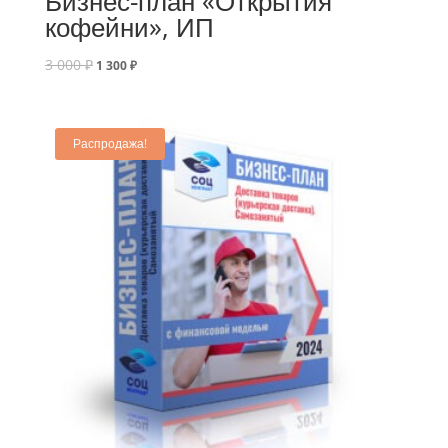
Бизнес-план «Открытия
кофейни», ИП
3 000
₽
1 300
₽
Распродажа!