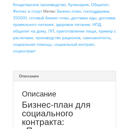
Кондитерское производство
,
Кулинария
,
Общепит
,
производства
Фитнес и спорт
Метки:
Бизнес-план
,
господдержка
и
350000
,
готовый бизнес-план
,
доставка еды
,
доставка
доставки
правильного питания
,
здоровое питание
,
НПД
,
суточных
общепит на дому
,
ПП
,
приготовление пищи
,
пример с
комплектов
расчетами
,
производство рационов
,
самозанятость
,
правильного
социальная помощь
,
социальный контракт
,
и
соцконтракт
сбалансированного
питания",
самозанятость
Описание
Описание
Бизнес-план для
социального
контракта: