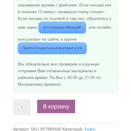
скачивания архива с файлами. Если письма нет
в течение 10 минут, проверьте папку «спам».
Если письма со ссылкой и там нет, обратитесь к
нам через
или онлайн-
мессенджер WhatsAP
консультант на сайте, в группе
Группа Социальный контракт в VK
Мы обязательно все проверим и в ручную
отправим Вам оплаченные материалы в
рабочее время: Пн-Вск с 06:00 до 21:00 по
Московскому времени
Количество
В корзину
товара
Бизнес-
план
Артикул:
SKU_897889440
Категорий:
Кафе
,
"Организация