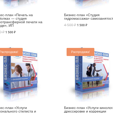
ес-план «Печать на
Бизнес-план «Студия
болках — студия
гидромассажа» самозанятос
мотрансферной печати на
4 500
₽
жде», ИП
1 500
₽
00
₽
1 500
₽
Распродажа!
Распродажа!
ес-план «Услуги
Бизнес-план «Услуги кинолог
онального стилиста и
дрессировке и коррекции