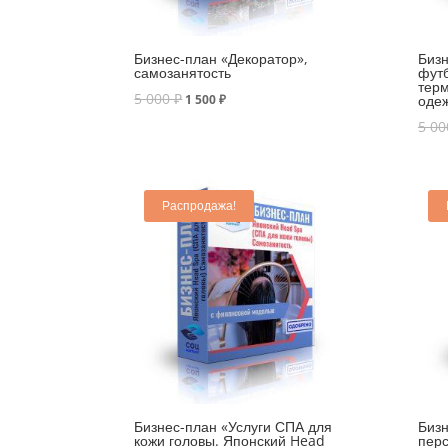
Бизнес-план «Декоратор»,
Бизн
самозанятость
фут
тер
5 000
₽
1 500
₽
оде
5 0
Распродажа!
Бизнес-план «Услуги СПА для
Бизн
кожи головы. Японский Head
перс