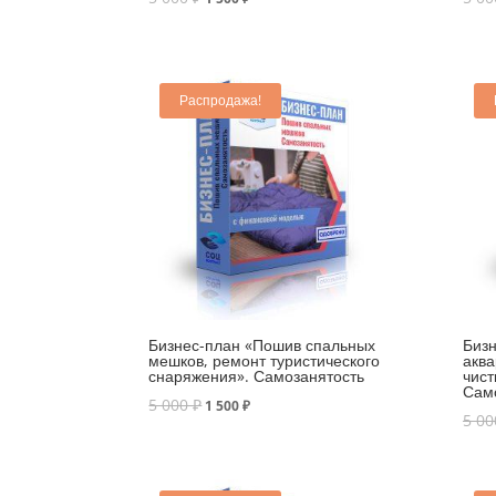
Распродажа!
Бизнес-план «Пошив спальных
Бизн
мешков, ремонт туристического
аква
снаряжения». Самозанятость
чист
Сам
5 000
₽
1 500
₽
5 0