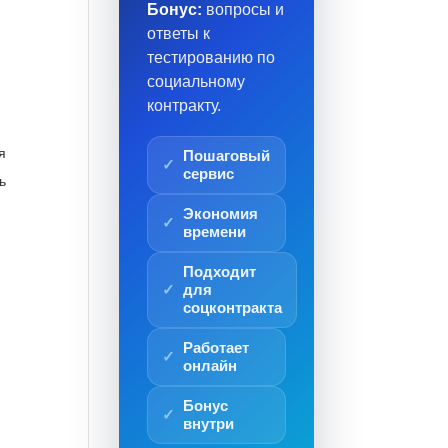
Бонус:
вопросы и
ответы к
тестированию по
социальному
контракту.
я
Пошаговый
сервис
ь
Экономия
времени
Подходит
для
соцконтракта
Работает
онлайн
Бонус
внутри