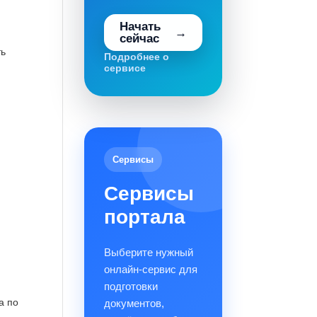
Начать
сейчас
ть
Подробнее о
сервисе
Сервисы
Сервисы
портала
Выберите нужный
онлайн-сервис для
подготовки
а по
документов,