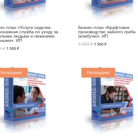
ес-план «Услуги сиделки.
Бизнес-план «Крафтовое
онажная служба по уходу за
производство чайного гриба
илыми людьми и лежачими
(комбучи)». ИП
ьными». ИП
5 000
₽
1 500
₽
00
₽
1 500
₽
Распродажа!
Распродажа!