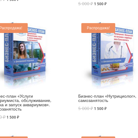
5 000
₽
1 500
₽
Распродажа!
Распродажа!
ес-план «Услуги
Бизнес-план «Нутрициолог»,
риумиста, обслуживание,
самозанятость
ка и запуск аквариумов».
5 000
₽
озанятость
1 500
₽
00
₽
1 500
₽