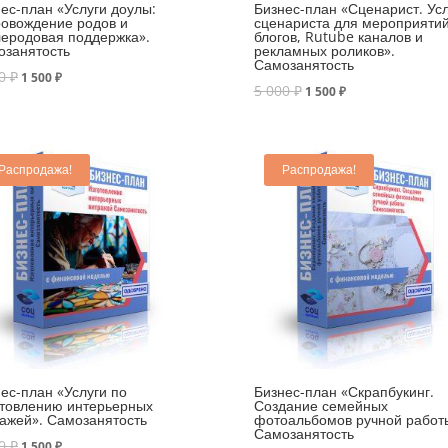
ес-план «Услуги доулы:
Бизнес-план «Сценарист. Усл
ровождение родов и
сценариста для мероприятий
еродовая поддержка».
блогов, Rutube каналов и
озанятость
рекламных роликов».
Самозанятость
00
₽
1 500
₽
5 000
₽
1 500
₽
Распродажа!
Распродажа!
ес-план «Услуги по
Бизнес-план «Скрапбукинг.
отовлению интерьерных
Создание семейных
ажей». Самозанятость
фотоальбомов ручной работ
Самозанятость
00
₽
1 500
₽