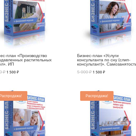
ес-план «Производство
Бизнес-план «Услуги
одавленных растительных
консультанта по сну (слип-
ел». ИП
консультант)». Самозанятост
00
₽
5 000
₽
1 500
₽
1 500
₽
Распродажа!
Распродажа!