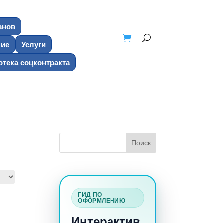
анов
ние
Услуги
тека соцконтракта
ГИД ПО
ОФОРМЛЕНИЮ
Интерактив