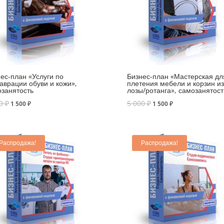
ес-план «Услуги по
Бизнес-план «Мастерская дл
аврации обуви и кожи»,
плетения мебели и корзин из
занятость
лозы/ротанга», самозанятост
00
₽
5 000
₽
1 500
₽
1 500
₽
Распродажа!
Распродажа!