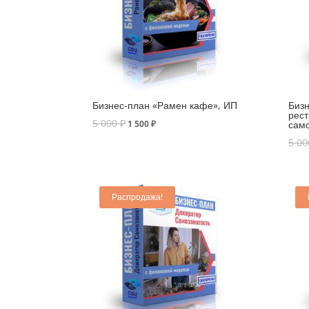
Бизнес-план «Рамен кафе», ИП
Бизн
рест
5 000
₽
1 500
₽
само
5 0
Распродажа!