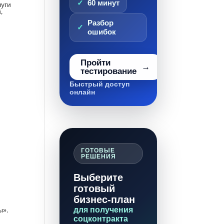
60 минут
уги
,
Разбор
ошибок
Пройти
тестирование
Быстрый доступ
онлайн
ГОТОВЫЕ
РЕШЕНИЯ
Выберите
готовый
бизнес-план
для получения
ы».
соцконтракта