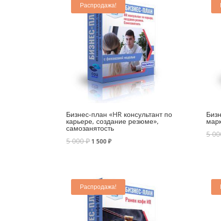
Распродажа!
Бизнес-план «HR консультант по
Биз
карьере, создание резюме»,
марк
самозанятость
5 0
5 000
₽
1 500
₽
Распродажа!