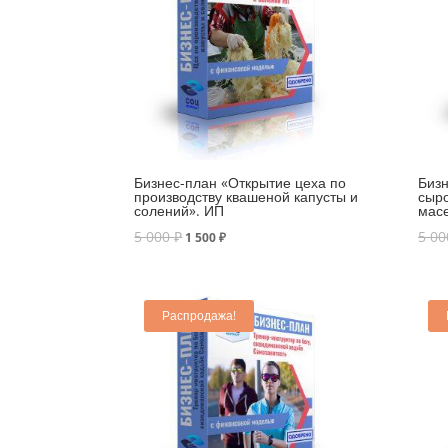
Бизнес-план «Открытие цеха по
Бизн
производству квашеной капусты и
сыр
солений». ИП
мас
5 000
₽
5 0
1 500
₽
Распродажа!