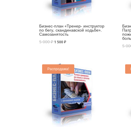
Бизнес-план «Тренер- инструктор
Бизн
по бегу, скандинавской ходьбе».
Патр
Самозанятость
пож
бол
5 000
₽
1 500
₽
5 0
Распродажа!