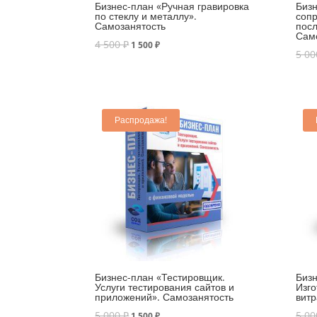
Бизнес-план «Ручная гравировка
Бизн
по стеклу и металлу».
соп
Самозанятость
посл
Сам
4 500
₽
1 500
₽
5 0
Распродажа!
Бизнес-план «Тестировщик.
Бизн
Услуги тестирования сайтов и
Изг
приложений». Самозанятость
витр
5 000
₽
5 0
1 500
₽