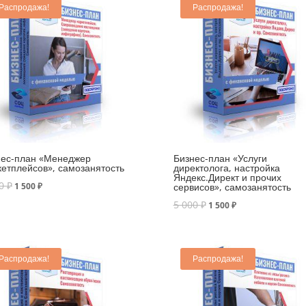
Распродажа!
Распродажа!
нес-план «Менеджер
Бизнес-план «Услуги
етплейсов», самозанятость
директолога, настройка
Яндекс.Директ и прочих
00
₽
1 500
₽
сервисов», самозанятость
5 000
₽
1 500
₽
Распродажа!
Распродажа!