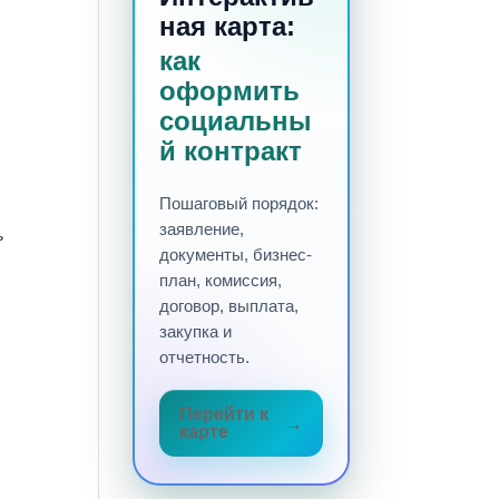
ная карта:
как
оформить
социальны
й контракт
Пошаговый порядок:
заявление,
ь
документы, бизнес-
план, комиссия,
договор, выплата,
закупка и
отчетность.
Перейти к
карте