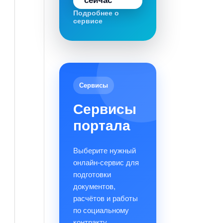
сейчас
Подробнее о
сервисе
Сервисы
Сервисы
портала
Выберите нужный
онлайн-сервис для
подготовки
документов,
расчётов и работы
по социальному
контракту.