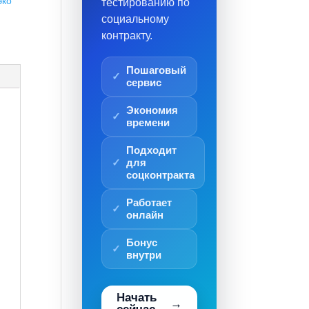
эко
тестированию по
социальному
контракту.
Пошаговый
сервис
Экономия
времени
Подходит
для
соцконтракта
Работает
онлайн
Бонус
внутри
Начать