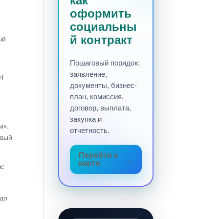
как
оформить
социальны
й контракт
ый
Пошаговый порядок:
заявление,
Я
документы, бизнес-
план, комиссия,
договор, выплата,
закупка и
м».
отчетность.
овый
Перейти к
карте
и:
 до