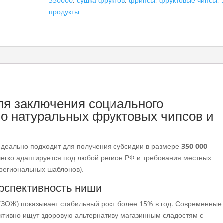
350000
,
сушка фруктов
,
фрипсы
,
фруктовые чипсы
,
продукты
ля заключения социального
во натуральных фруктовых чипсов и
деально подходит для получения субсидии в размере
350 000
легко адаптируется под любой регион РФ и требования местных
 региональных шаблонов).
ерспективность ниши
 (ЗОЖ) показывает стабильный рост более 15% в год. Современные
активно ищут здоровую альтернативу магазинным сладостям с