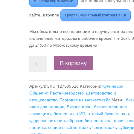
или онлайн-консультант н
мессенджер WhatsAP
сайте, в группе
Группа Социальный контракт в VK
Мы обязательно все проверим и в ручную отправим
оплаченные материалы в рабочее время: Пн-Вск с 0
до 21:00 по Московскому времени
Количество
В корзину
товара
Бизнес-
план
Артикул:
SKU_127699528
Категории:
Кулинария
,
"Производство
Общепит
,
Растениеводство, цветоводство и
натуральных
овощеводство
,
Торговля на маркетплейс
Метки:
биз
фруктовых
идея для женщин
,
Бизнес-план
,
бизнес-план для
чипсов
соцзащиты
,
бизнес-план ИП
,
готовый бизнес-план
,
и
здоровое питание
,
образец бизнес-плана
,
производс
пастилы",
пастилы
,
социальный контракт
,
соцконтракт
,
субсид
ИП