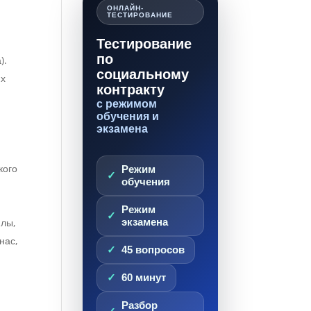
ОНЛАЙН-
ТЕСТИРОВАНИЕ
Тестирование
по
).
социальному
их
контракту
с режимом
обучения и
экзамена
кого
Режим
обучения
Режим
илы,
экзамена
нас,
45 вопросов
60 минут
Разбор