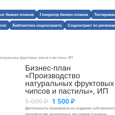
лог бизнес-планов
Генератор бизнес-планов
Тестирова
лог
Библиотека соцконтракта
Соцконтракт по региона
натуральных фруктовых чипсов и пастилы», ИП
Бизнес-план
«Производство
натуральных фруктовых
чипсов и пастилы», ИП
5 000
₽
1 500
₽
Деятельность направлена на создание собственног
производства натуральных эко-снеков (сушеных