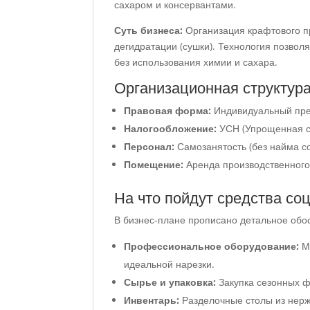
сахаром и консервантами.
Суть бизнеса:
Организация крафтового п
дегидратации (сушки). Технология позволя
без использования химии и сахара.
Организационная структура
Правовая форма:
Индивидуальный пре
Налогообложение:
УСН (Упрощенная с
Персонал:
Самозанятость (без найма со
Помещение:
Аренда производственного
На что пойдут средства соц
В бизнес-плане прописано детальное обос
Профессиональное оборудование:
Мо
идеальной нарезки.
Сырье и упаковка:
Закупка сезонных фр
Инвентарь:
Разделочные столы из нерж