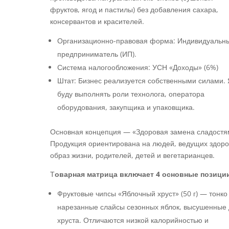
фруктов, ягод и пастилы) без добавления сахара,
консервантов и красителей.
Организационно-правовая форма: Индивидуальн
предприниматель (ИП).
Система налогообложения: УСН «Доходы» (6%)
Штат: Бизнес реализуется собственными силами. 
буду выполнять роли технолога, оператора
оборудования, закупщика и упаковщика.
Основная концепция — «Здоровая замена сладостя
Продукция ориентирована на людей, ведущих здор
образ жизни, родителей, детей и вегетарианцев.
Т
оварная матрица включает 4 основные позици
Фруктовые чипсы «Яблочный хруст» (50 г) — тонко
нарезанные слайсы сезонных яблок, высушенные
хруста. Отличаются низкой калорийностью и