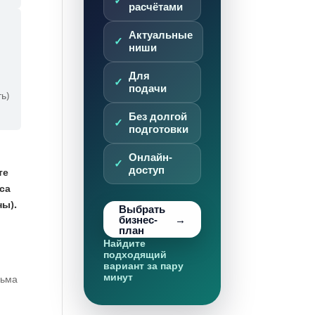
расчётами
Актуальные
ниши
е
Для
подачи
ь)
Без долгой
подготовки
Онлайн-
доступ
те
са
ы).
Выбрать
бизнес-
план
Найдите
подходящий
вариант за пару
минут
сьма