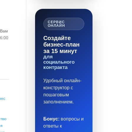
а
СЕРВИС
ОНЛАЙН
 Вам
6:00
Создайте
бизнес-план
за 15 минут
для
социального
контракта
Удобный онлайн-
конструктор с
пошаговым
нес
заполнением.
тво
Бонус:
вопросы и
ия
ответы к