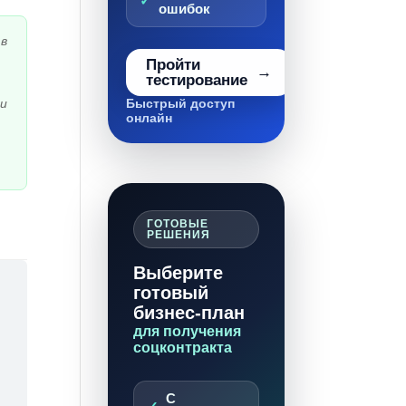
ошибок
 в
Пройти
тестирование
 и
Быстрый доступ
онлайн
ГОТОВЫЕ
РЕШЕНИЯ
Выберите
готовый
бизнес-план
для получения
соцконтракта
С