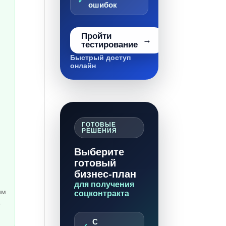
ошибок
Пройти
тестирование
Быстрый доступ
онлайн
ГОТОВЫЕ
РЕШЕНИЯ
Выберите
готовый
бизнес-план
для получения
им
соцконтракта
-
С