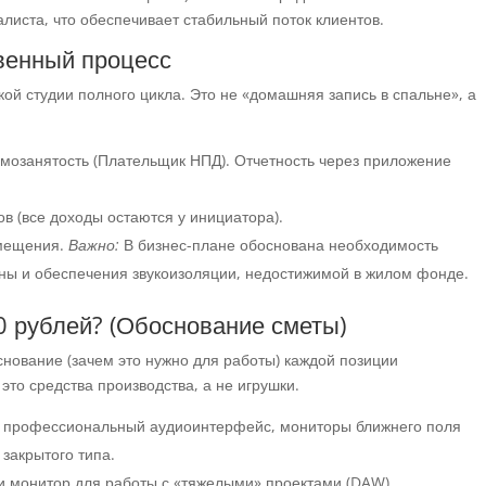
алиста, что обеспечивает стабильный поток клиентов.
твенный процесс
ой студии полного цикла. Это не «домашняя запись в спальне», а
мозанятость (Плательщик НПД). Отчетность через приложение
в (все доходы остаются у инициатора).
мещения.
Важно:
В бизнес-плане обоснована необходимость
ины и обеспечения звукоизоляции, недостижимой в жилом фонде.
0 рублей? (Обоснование сметы)
нование (зачем это нужно для работы) каждой позиции
это средства производства, а не игрушки.
 профессиональный аудиоинтерфейс, мониторы ближнего поля
 закрытого типа.
монитор для работы с «тяжелыми» проектами (DAW).