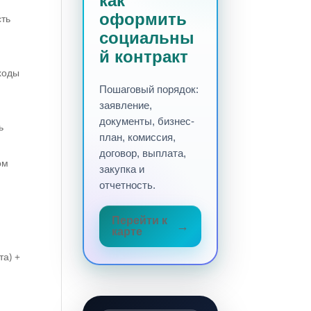
как
оформить
ть
социальны
й контракт
ходы
Пошаговый порядок:
заявление,
документы, бизнес-
ь
план, комиссия,
договор, выплата,
ом
закупка и
отчетность.
Перейти к
карте
а) +