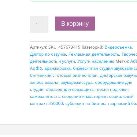
Количество
В корзину
товара
Бизнес-
план
Артикул:
SKU_457679419
Категорий:
Видеосъемка
,
"Студия
Диктор по озвучке
,
Рекламная деятельность
,
Творче
звукозаписи",
деятельность и услуги
,
Услуги населению
Метки:
Ad
самозанятость
Audio
,
аранжировка
,
бизнес-план студия звукозапис
битмейкинг
,
готовый бизнес-план
,
дикторская озвучк
запись вокала
,
звукорежиссура
,
оборудование для
студии
,
образец для соцзащиты
,
песня под ключ
,
самозанятость
,
сведение и мастеринг
,
социальный
контракт 350000
,
субсидия на бизнес
,
творческий би