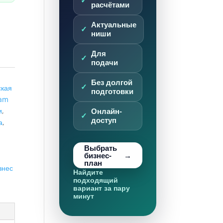
расчётами
Актуальные
ниши
Для
подачи
Без долгой
ская
подготовки
am
и
,
Онлайн-
доступ
а
,
Выбрать
бизнес-
план
знес
Найдите
подходящий
вариант за пару
минут