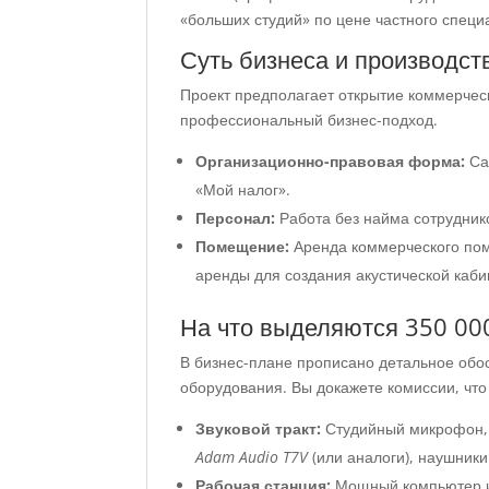
«больших студий» по цене частного специ
Суть бизнеса и производс
Проект предполагает открытие коммерческ
профессиональный бизнес-подход.
Организационно-правовая форма:
Са
«Мой налог».
Персонал:
Работа без найма сотруднико
Помещение:
Аренда коммерческого по
аренды для создания акустической каб
На что выделяются 350 00
В бизнес-плане прописано детальное обос
оборудования. Вы докажете комиссии, что 
Звуковой тракт:
Студийный микрофон,
Adam Audio T7V
(или аналоги), наушники
Рабочая станция:
Мощный компьютер и 