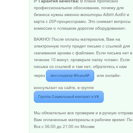
✅ Гарантия качества:
В плане прописано
профессиональное обоснование, почему для
бизнеса нужны именно
мониторы Adam Audio
и
карта с
DSP-процессорами
. Это снимает вопросы
комиссии о «слишком дорогом оборудовании».
ВАЖНО! После оплаты материалов, Вам на
электронную почту придет письмо с ссылкой для
скачивания архива с файлами. Если письма нет в
течение 10 минут, проверьте папку «спам». Если
письма со ссылкой и там нет, обратитесь к нам
через
или онлайн-
мессенджер WhatsAP
консультант на сайте, в группе
Группа Социальный контракт в VK
Мы обязательно все проверим и в ручную отправ
Вам оплаченные материалы в рабочее время: Пн
Вск с 06:00 до 21:00 по Москве