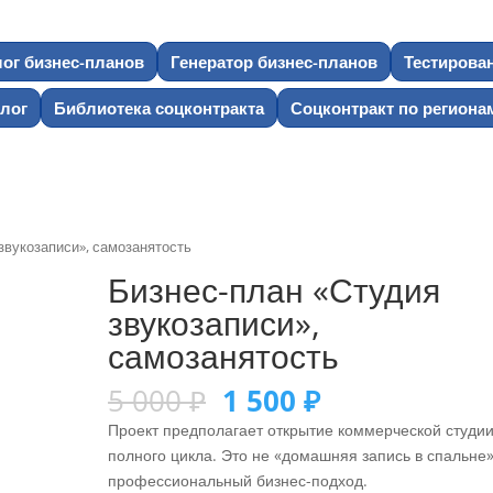
лог бизнес-планов
Генератор бизнес-планов
Тестирова
лог
Библиотека соцконтракта
Соцконтракт по региона
звукозаписи», самозанятость
Бизнес-план «Студия
звукозаписи»,
самозанятость
5 000
₽
1 500
₽
Проект предполагает открытие коммерческой студи
полного цикла. Это не «домашняя запись в спальне»
профессиональный бизнес-подход.