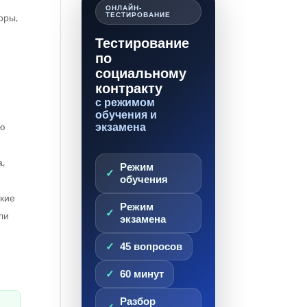
ОНЛАЙН-
оры,
ТЕСТИРОВАНИЕ
Тестирование
,
по
социальному
контракту
с режимом
обучения и
ю
экзамена
а,
Режим
обучения
кие
Режим
ли
экзамена
45 вопросов
60 минут
Разбор