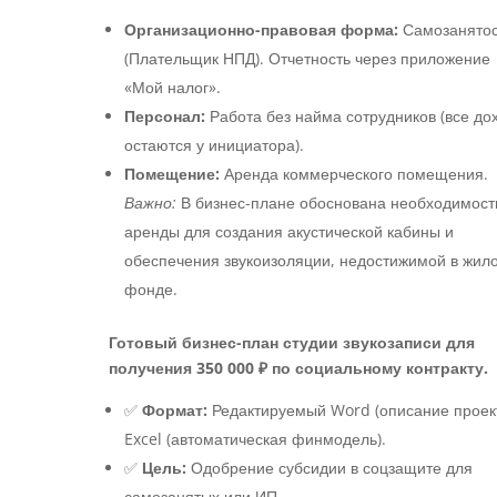
Организационно-правовая форма:
Самозанятос
(Плательщик НПД). Отчетность через приложение
«Мой налог».
Персонал:
Работа без найма сотрудников (все до
остаются у инициатора).
Помещение:
Аренда коммерческого помещения.
Важно:
В бизнес-плане обоснована необходимост
аренды для создания акустической кабины и
обеспечения звукоизоляции, недостижимой в жил
фонде.
Готовый бизнес-план студии звукозаписи для
получения 350 000 ₽ по социальному контракту.
✅
Формат:
Редактируемый Word (описание проект
Excel (автоматическая финмодель).
✅
Цель:
Одобрение субсидии в соцзащите для
самозанятых или ИП.