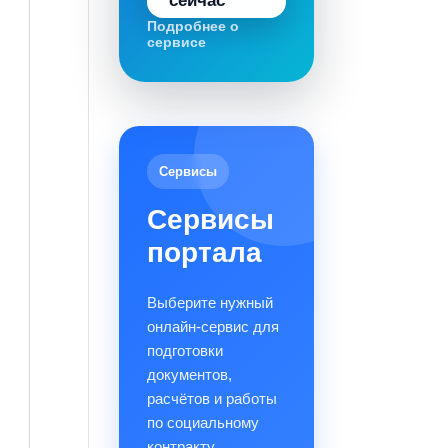
сейчас
Подробнее о
сервисе
Сервисы
Сервисы
портала
Выберите нужный
онлайн-сервис для
подготовки
документов,
расчётов и работы
по социальному
контракту.