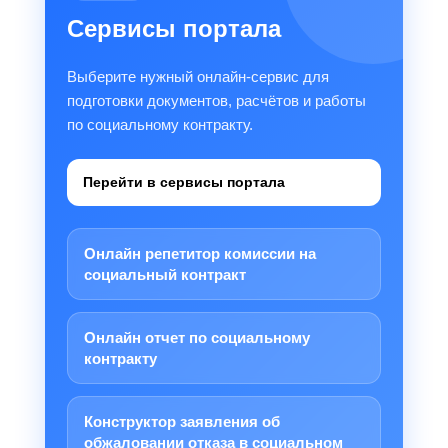
Сервисы портала
Выберите нужный онлайн-сервис для
подготовки документов, расчётов и работы
по социальному контракту.
Перейти в сервисы портала
Онлайн репетитор комиссии на
социальный контракт
Онлайн отчет по социальному
контракту
Конструктор заявления об
обжаловании отказа в социальном