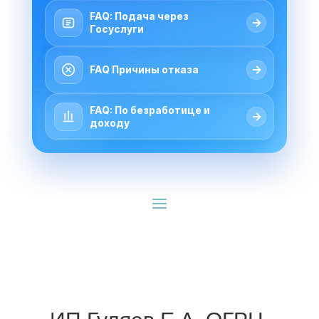
FAQ: Подача через
→
Госуслуги
→
FAQ Причины отказа
FAQ: По безработице и
→
доходу