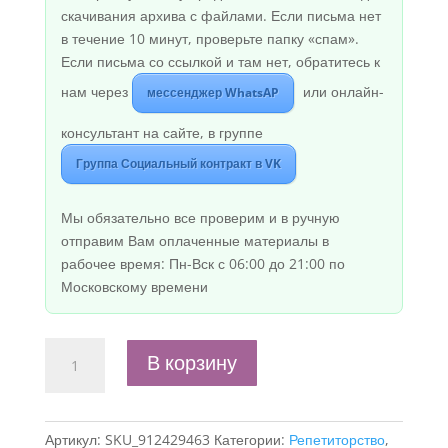
скачивания архива с файлами. Если письма нет
в течение 10 минут, проверьте папку «спам».
Если письма со ссылкой и там нет, обратитесь к
нам через
или онлайн-
мессенджер WhatsAP
консультант на сайте, в группе
Группа Социальный контракт в VK
Мы обязательно все проверим и в ручную
отправим Вам оплаченные материалы в
рабочее время: Пн-Вск с 06:00 до 21:00 по
Московскому времени
Количество
В корзину
товара
Бизнес-
план
Артикул:
SKU_912429463
Категории:
Репетиторство
,
"Специалист