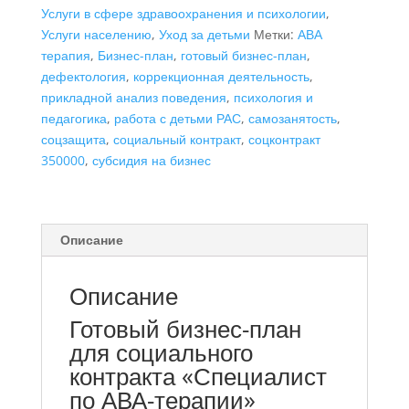
Услуги в сфере здравоохранения и психологии
,
по
Услуги населению
,
Уход за детьми
Метки:
АВА
АВА
терапия
,
Бизнес-план
,
готовый бизнес-план
,
терапии",
дефектология
,
коррекционная деятельность
,
самозанятость
прикладной анализ поведения
,
психология и
педагогика
,
работа с детьми РАС
,
самозанятость
,
соцзащита
,
социальный контракт
,
соцконтракт
350000
,
субсидия на бизнес
Описание
Описание
Готовый бизнес-план
для социального
контракта «Специалист
по АВА-терапии»