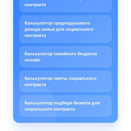
контракте
Калькулятор среднедушевого
дохода семьи для социального
контракта
Калькулятор семейного бюджета
онлайн
Калькулятор сметы социального
контракта
Калькулятор подбора бизнеса для
социального контракта