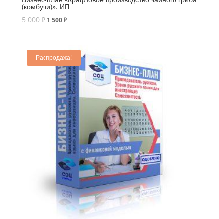
(комбучи)». ИП
5 000
₽
1 500
₽
Распродажа!