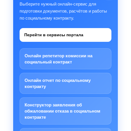
Выберите нужный онлайн-сервис для
подготовки документов, расчётов и работы
по социальному контракту.
Перейти в сервисы портала
Онлайн репетитор комиссии на
социальный контракт
Онлайн отчет по социальному
контракту
Конструктор заявления об
обжаловании отказа в социальном
контракте