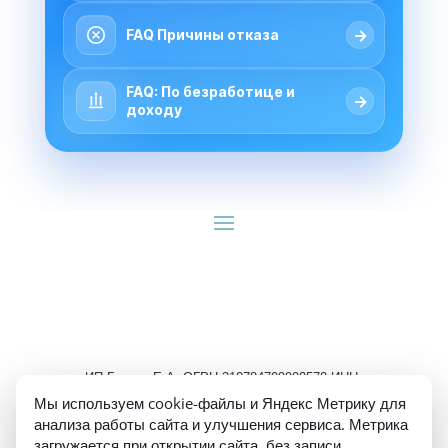
→
FAQ Причины отказа
FAQ: По безработице и
→
доходу
ИП Гуляев Е.А. ОГРН 310784709900570 ИНН 
781020474307
Мы используем cookie-файлы и Яндекс Метрику для
анализа работы сайта и улучшения сервиса. Метрика
загружается при открытии сайта, без записи