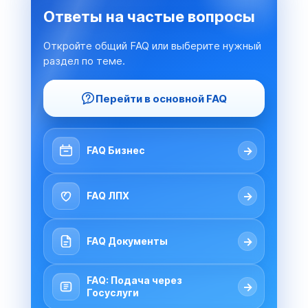
Ответы на частые вопросы
Откройте общий FAQ или выберите нужный
раздел по теме.
Перейти в основной FAQ
→
FAQ Бизнес
→
FAQ ЛПХ
→
FAQ Документы
FAQ: Подача через
→
Госуслуги