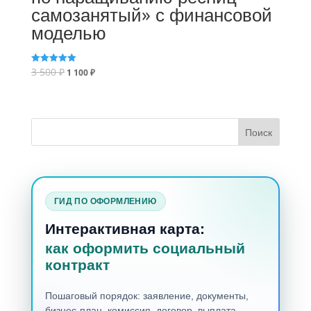
самозанятый» с финансовой
моделью
3 500
₽
Оценка
1 100
₽
5.00
из 5
ГИД ПО ОФОРМЛЕНИЮ
Интерактивная карта:
как оформить социальный
контракт
Пошаговый порядок: заявление, документы,
бизнес-план, комиссия, договор, выплата,