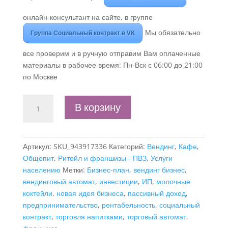
онлайн-консультант на сайте, в группе
Мы обязательно
Группа Социальный контракт в VK
все проверим и в ручную отправим Вам оплаченные
материалы в рабочее время: Пн-Вск с 06:00 до 21:00
по Москве
Количество
В корзину
товара
Бизнес-
план
Артикул:
SKU_943917336
Категорий:
Вендинг
,
Кафе
,
"Вендинг-
Общепит
,
Ритейл и франшизы - ПВЗ
,
Услуги
автомат
населению
Метки:
Бизнес-план
,
вендинг бизнес
,
молочных
вендинговый автомат
,
инвестиции
,
ИП
,
молочные
коктейлей",
коктейли
,
новая идея бизнеса
,
пассивный доход
,
ИП
предпринимательство
,
рентабельность
,
социальный
контракт
,
торговля напитками
,
торговый автомат
,