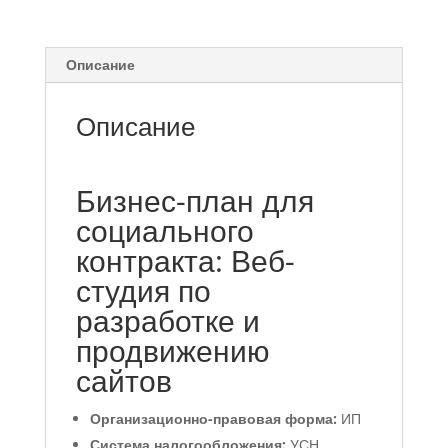
продвижению
сайтов",
ИП
Описание
Описание
Бизнес-план для
социального
контракта: Веб-
студия по
разработке и
продвижению
сайтов
Организационно-правовая форма:
ИП
Система налогообложения:
УСН