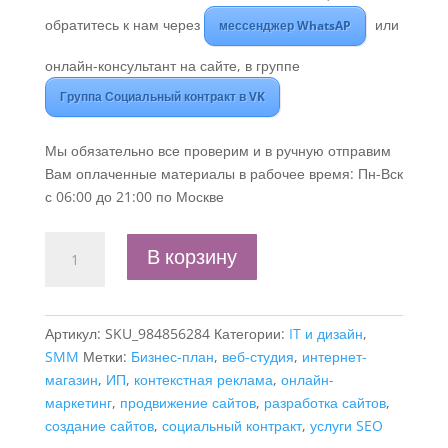
обратитесь к нам через
или
мессенджер WhatsAP
онлайн-консультант на сайте, в группе
Группа Социальный контракт в VK
Мы обязательно все проверим и в ручную отправим
Вам оплаченные материалы в рабочее время: Пн-Вск
с 06:00 до 21:00 по Москве
Количество
В корзину
товара
Бизнес-
план
Артикул:
SKU_984856284
Категории:
IT и дизайн
,
"Веб-
SMM
Метки:
Бизнес-план
,
веб-студия
,
интернет-
студия
магазин
,
ИП
,
контекстная реклама
,
онлайн-
по
маркетинг
,
продвижение сайтов
,
разработка сайтов
,
разработке
создание сайтов
,
социальный контракт
,
услуги SEO
и