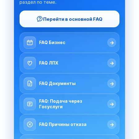
раздел по теме.
Перейти в основной FAQ
→
FAQ Бизнес
→
FAQ ЛПХ
→
FAQ Документы
FAQ: Подача через
→
Госуслуги
→
FAQ Причины отказа