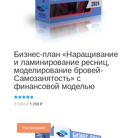
Бизнес-план «Наращивание
и ламинирование ресниц,
моделирование бровей-
Самозанятость» с
финансовой моделью
3 500
₽
Оценка
1 250
₽
5.00
из 5
Распродажа!