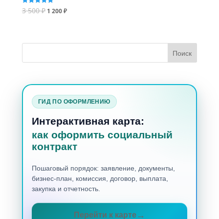
3 500
₽
Оценка
1 200
₽
5.00
из 5
ГИД ПО ОФОРМЛЕНИЮ
Интерактивная карта:
как оформить социальный
контракт
Пошаговый порядок: заявление, документы,
бизнес-план, комиссия, договор, выплата,
закупка и отчетность.
Перейти к карте