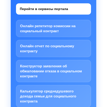
Перейти в сервисы портала
Онлайн репетитор комиссии на
социальный контракт
Онлайн отчет по социальному
контракту
Конструктор заявления об
обжаловании отказа в социальном
контракте
Калькулятор среднедушевого
дохода семьи для социального
контракта