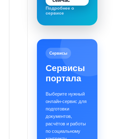
сейчас
Подробнее о
сервисе
Сервисы
Сервисы
портала
Выберите нужный
онлайн-сервис для
подготовки
документов,
расчётов и работы
по социальному
контракту.