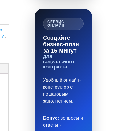
СЕРВИС
ОНЛАЙН
ия
та"
,
Создайте
бизнес-план
за 15 минут
для
социального
контракта
Удобный онлайн-
конструктор с
пошаговым
заполнением.
Бонус:
вопросы и
ответы к