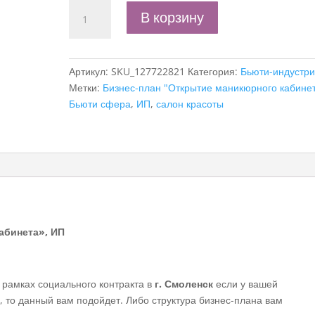
Количество
В корзину
товара
Бизнес-
план
Артикул:
SKU_127722821
Категория:
Бьюти-индустр
"Открытие
Метки:
Бизнес-план "Открытие маникюрного кабине
маникюрного
Бьюти сфера
,
ИП
,
салон красоты
кабинета",
ИП
абинета», ИП
 рамках социального контракта в
г. Смоленск
если у вашей
 то данный вам подойдет. Либо структура бизнес-плана вам