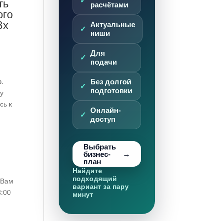
ть
расчётами
ого
3х
Актуальные
ниши
Для
подачи
.
Без долгой
подготовки
ку
сь к
Онлайн-
доступ
Выбрать
бизнес-
план
Найдите
подходящий
 Вам
вариант за пару
8:00
минут