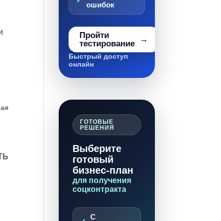
ошибок
И
Пройти
тестирование
Быстрый доступ
онлайн
вая
ГОТОВЫЕ
РЕШЕНИЯ
Выберите
ть
готовый
бизнес-план
для получения
соцконтракта
С