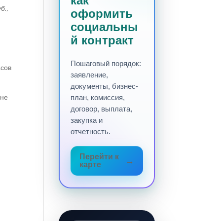
как
б.,
оформить
социальны
й контракт
Пошаговый порядок:
асов
заявление,
документы, бизнес-
 не
план, комиссия,
договор, выплата,
закупка и
отчетность.
Перейти к
карте