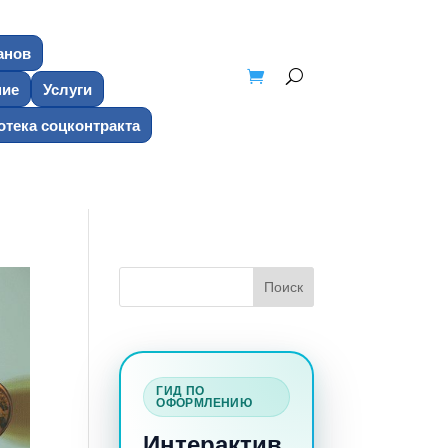
анов
ние
Услуги
тека соцконтракта
ГИД ПО
ОФОРМЛЕНИЮ
Интерактив