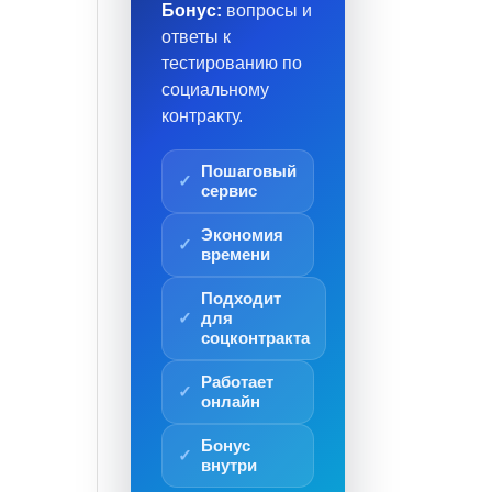
Бонус:
вопросы и
ответы к
тестированию по
социальному
контракту.
Пошаговый
сервис
Экономия
времени
Подходит
для
соцконтракта
Работает
онлайн
Бонус
внутри