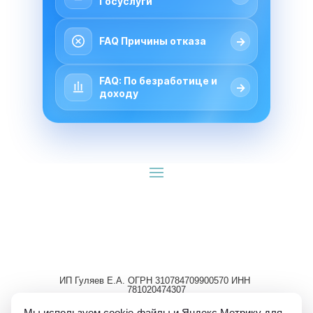
Госуслуги
→
FAQ Причины отказа
FAQ: По безработице и
→
доходу
ИП Гуляев Е.А. ОГРН 310784709900570 ИНН 
781020474307
Мы используем cookie-файлы и Яндекс Метрику для