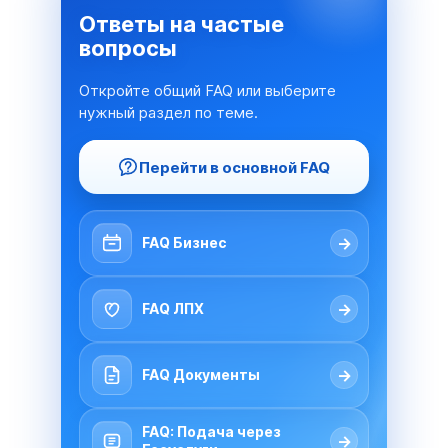
Ответы на частые
вопросы
Откройте общий FAQ или выберите
нужный раздел по теме.
Перейти в основной FAQ
→
FAQ Бизнес
→
FAQ ЛПХ
→
FAQ Документы
FAQ: Подача через
→