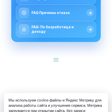
→
FAQ Причины отказа
FAQ: По безработице и
→
доходу
ИП Гуляев Е.А. ОГРН 310784709900570 ИНН 
Мы используем cookie-файлы и Яндекс Метрику для
781020474307
анализа работы сайта и улучшения сервиса. Метрика
загружается при открытии сайта, без записи