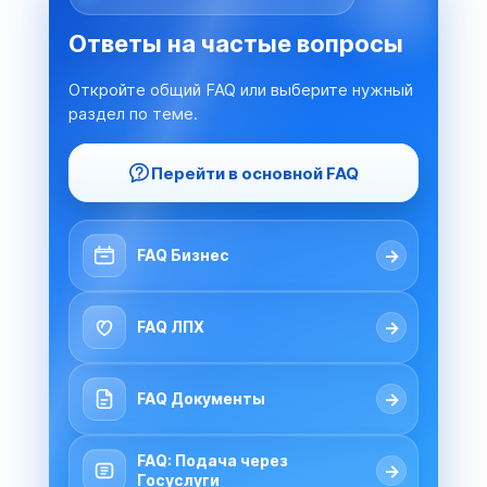
Ответы на частые вопросы
Откройте общий FAQ или выберите нужный
раздел по теме.
Перейти в основной FAQ
→
FAQ Бизнес
→
FAQ ЛПХ
→
FAQ Документы
FAQ: Подача через
→
Госуслуги