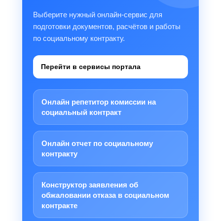
Выберите нужный онлайн-сервис для
подготовки документов, расчётов и работы
по социальному контракту.
Перейти в сервисы портала
Онлайн репетитор комиссии на
социальный контракт
Онлайн отчет по социальному
контракту
Конструктор заявления об
обжаловании отказа в социальном
контракте