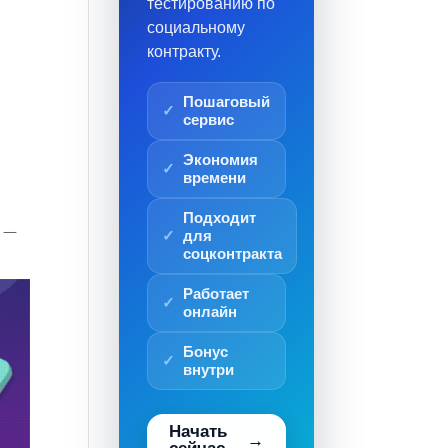
тестированию по
социальному
контракту.
Пошаговый
сервис
Экономия
времени
Подходит
я —
для
соцконтракта
Работает
онлайн
Бонус
внутри
Начать