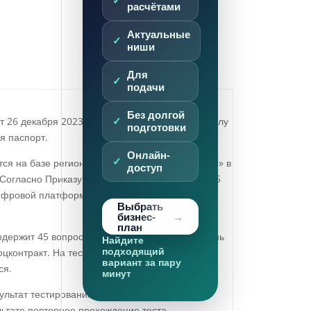
расчётами
Актуальные
ниши
й
Для
подачи
Без долгой
 26 декабря 2023 № 918, который вступил в силу
подготовки
я паспорт.
Онлайн-
ся на базе региональных центров «Мой бизнес» в
доступ
 Согласно Приказу Минэкономразвития РФ от 15
цифровой платформе МСП.РФ. Авторизоваться
Выбрать
бизнес-
план
одержит 45 вопросов, которые выявляют уровень
Найдите
подходящий
контракт. На тестирование дается всего час,
вариант за пару
ся.
минут
ультат тестирования считается
ьтате повторное прохождение теста