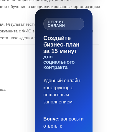
щее обучение в специализированных организациях
СЕРВИС
я.
Результат тестирования формируется
ОНЛАЙН
документа с ФИО заявителя, датой прохождения
Создайте
еста нахождения тестирующей организации.
бизнес-план
за 15 минут
для
социального
контракта
Удобный онлайн-
конструктор с
тва
пошаговым
заполнением.
Бонус:
вопросы и
ответы к