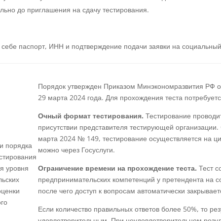
льно до приглашения на сдачу тестирования.
 себе паспорт, ИНН и подтверждение подачи заявки на социальны
Порядок утвержден Приказом Минэкономразвития РФ от
29 марта 2024 года. Для прохождения теста потребуетс
Очный формат тестирования.
Тестирование проводит
присутствии представителя тестирующей организации.
марта 2024 № 149, тестирование осуществляется на 
и порядка
можно через Госуслуги.
стирования
я уровня
Ограничение времени на прохождение теста.
Тест с
ьских
предпринимательских компетенций у претендента на соц
оценки
после чего доступ к вопросам автоматически закрывает
ого
Если количество правильных ответов более 50%, то рез
удовлетворительным. При неудовлетворительном резул