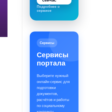
сейчас
Подробнее о
сервисе
Сервисы
Сервисы
портала
Выберите нужный
онлайн-сервис для
подготовки
документов,
расчётов и работы
по социальному
контракту.