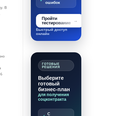
ошибок
у. В
а
Пройти
тестирование
Быстрый доступ
онлайн
жно
ГОТОВЫЕ
РЕШЕНИЯ
я
16
Выберите
готовый
бизнес-план
для получения
соцконтракта
С