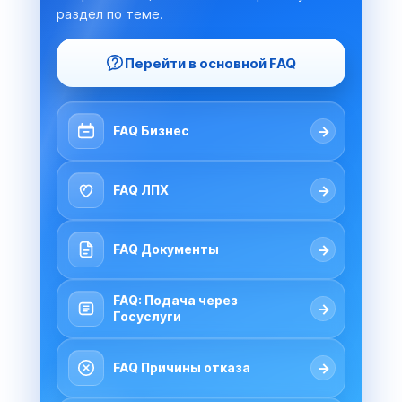
раздел по теме.
Перейти в основной FAQ
→
FAQ Бизнес
→
FAQ ЛПХ
→
FAQ Документы
FAQ: Подача через
→
Госуслуги
→
FAQ Причины отказа