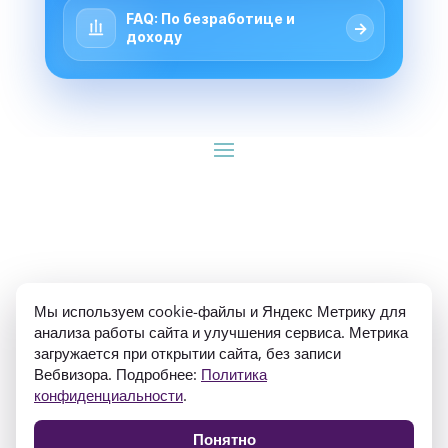
FAQ: По безработице и
→
доходу
ИП Гуляев Е.А. ОГРН 310784709900570 ИНН 
Мы используем cookie-файлы и Яндекс Метрику для
781020474307
анализа работы сайта и улучшения сервиса. Метрика
загружается при открытии сайта, без записи
Вебвизора. Подробнее:
Политика
конфиденциальности
.
Понятно