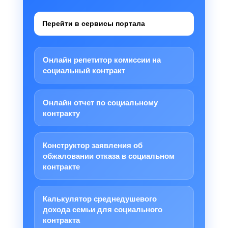
Перейти в сервисы портала
Онлайн репетитор комиссии на
социальный контракт
Онлайн отчет по социальному
контракту
Конструктор заявления об
обжаловании отказа в социальном
контракте
Калькулятор среднедушевого
дохода семьи для социального
контракта