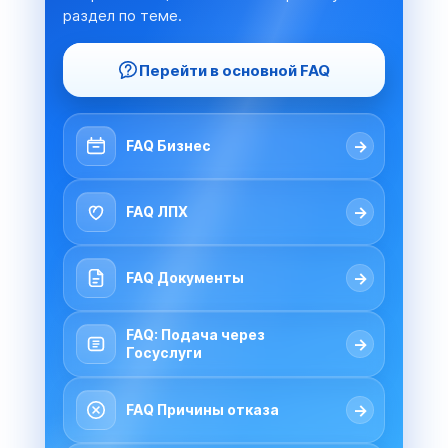
раздел по теме.
Перейти в основной FAQ
→
FAQ Бизнес
→
FAQ ЛПХ
→
FAQ Документы
FAQ: Подача через
→
Госуслуги
→
FAQ Причины отказа