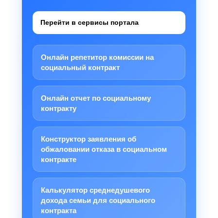
Перейти в сервисы портала
Онлайн репетитор комиссии на
социальный контракт
Онлайн отчет по социальному
контракту
Конструктор заявления об
обжаловании отказа в социальном
контракте
Калькулятор среднедушевого
дохода семьи для социального
контракта