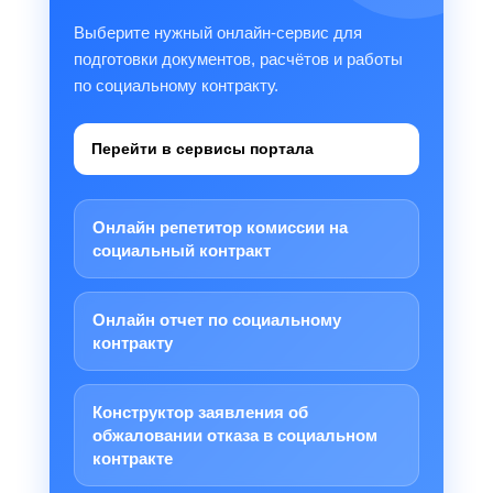
Выберите нужный онлайн-сервис для
подготовки документов, расчётов и работы
по социальному контракту.
Перейти в сервисы портала
Онлайн репетитор комиссии на
социальный контракт
Онлайн отчет по социальному
контракту
Конструктор заявления об
обжаловании отказа в социальном
контракте