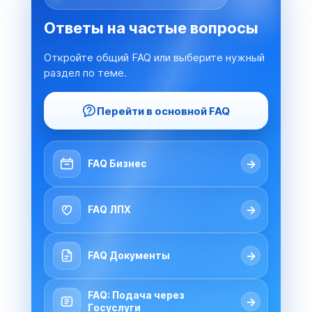
Ответы на частые вопросы
Откройте общий FAQ или выберите нужный
раздел по теме.
Перейти в основной FAQ
→
FAQ Бизнес
→
FAQ ЛПХ
→
FAQ Документы
FAQ: Подача через
→
Госуслуги