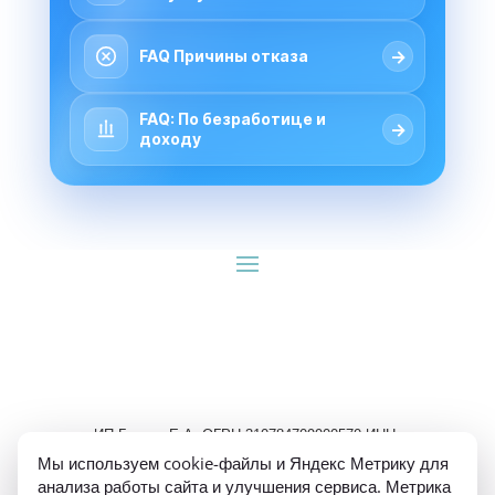
→
FAQ Причины отказа
FAQ: По безработице и
→
доходу
ИП Гуляев Е.А. ОГРН 310784709900570 ИНН 
781020474307
Мы используем cookie-файлы и Яндекс Метрику для
анализа работы сайта и улучшения сервиса. Метрика