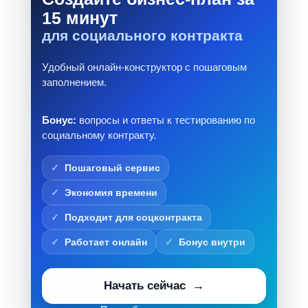
15 минут
для социального контракта
Удобный онлайн-конструктор с пошаговым
заполнением.
Бонус:
вопросы и ответы к тестированию по
социальному контракту.
Пошаговый сервис
Экономия времени
Подходит для соцконтракта
Работает онлайн
Бонус внутри
Начать сейчас