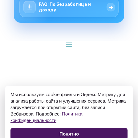
FAQ: По безработице и
→
доходу
ИП Гуляев Е.А. ОГРН 310784709900570 ИНН 
Мы используем cookie-файлы и Яндекс Метрику для
781020474307
анализа работы сайта и улучшения сервиса. Метрика
загружается при открытии сайта, без записи
Вебвизора. Подробнее:
Политика
конфиденциальности
.
Понятно
Политика конфиденциальности