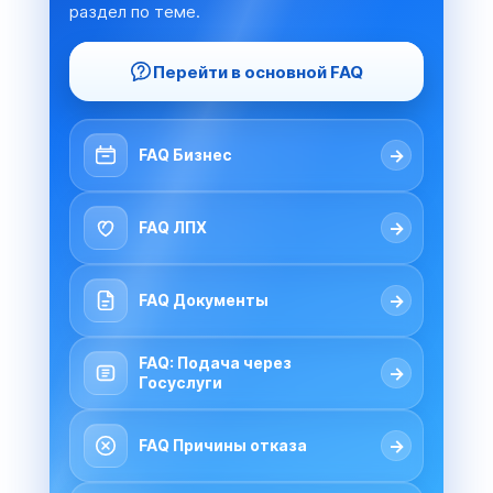
раздел по теме.
Перейти в основной FAQ
→
FAQ Бизнес
→
FAQ ЛПХ
→
FAQ Документы
FAQ: Подача через
→
Госуслуги
→
FAQ Причины отказа