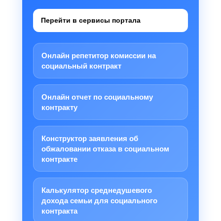
Перейти в сервисы портала
Онлайн репетитор комиссии на
социальный контракт
Онлайн отчет по социальному
контракту
Конструктор заявления об
обжаловании отказа в социальном
контракте
Калькулятор среднедушевого
дохода семьи для социального
контракта