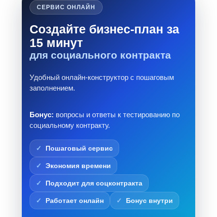
СЕРВИС ОНЛАЙН
Создайте бизнес-план за
15 минут
для социального контракта
Удобный онлайн-конструктор с пошаговым
заполнением.
Бонус:
вопросы и ответы к тестированию по
социальному контракту.
Пошаговый сервис
Экономия времени
Подходит для соцконтракта
Работает онлайн
Бонус внутри