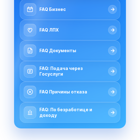
→
FAQ Бизнес
→
FAQ ЛПХ
→
FAQ Документы
FAQ: Подача через
→
Госуслуги
→
FAQ Причины отказа
FAQ: По безработице и
→
доходу