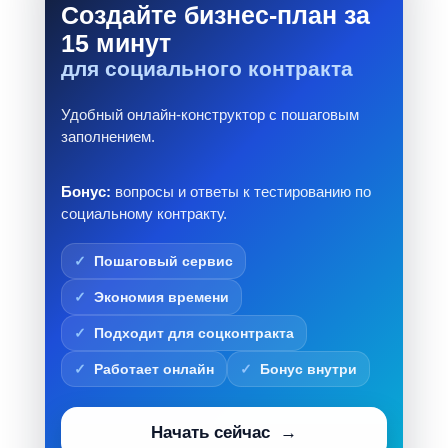
Создайте бизнес-план за
15 минут
для социального контракта
Удобный онлайн-конструктор с пошаговым
заполнением.
Бонус:
вопросы и ответы к тестированию по
социальному контракту.
Пошаговый сервис
Экономия времени
Подходит для соцконтракта
Работает онлайн
Бонус внутри
Начать сейчас