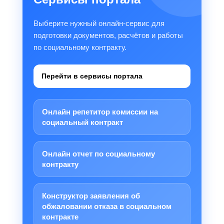
Выберите нужный онлайн-сервис для
подготовки документов, расчётов и работы
по социальному контракту.
Перейти в сервисы портала
Онлайн репетитор комиссии на
социальный контракт
Онлайн отчет по социальному
контракту
Конструктор заявления об
обжаловании отказа в социальном
контракте