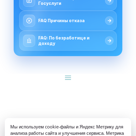
→
Госуслуги
→
FAQ Причины отказа
FAQ: По безработице и
→
доходу
ИП Гуляев Е.А. ОГРН 310784709900570 ИНН 
Мы используем cookie-файлы и Яндекс Метрику для
781020474307
анализа работы сайта и улучшения сервиса. Метрика