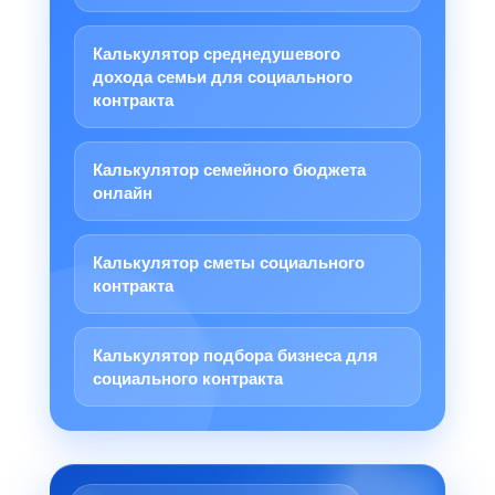
Калькулятор среднедушевого
дохода семьи для социального
контракта
Калькулятор семейного бюджета
онлайн
Калькулятор сметы социального
контракта
Калькулятор подбора бизнеса для
социального контракта