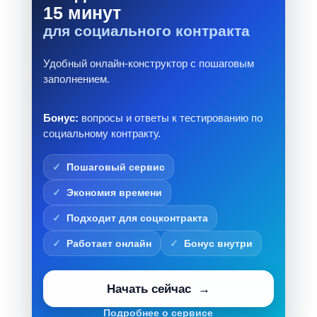
15 минут
для социального контракта
Удобный онлайн-конструктор с пошаговым
заполнением.
Бонус:
вопросы и ответы к тестированию по
социальному контракту.
Пошаговый сервис
Экономия времени
Подходит для соцконтракта
Работает онлайн
Бонус внутри
Начать сейчас
Подробнее о сервисе