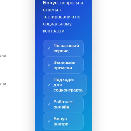
Бонус:
вопросы и
ответы к
тестированию по
социальному
контракту.
Пошаговый
сервис
вне
Экономия
времени
.
Подходит
три
для
соцконтракта
Работает
онлайн
Бонус
внутри