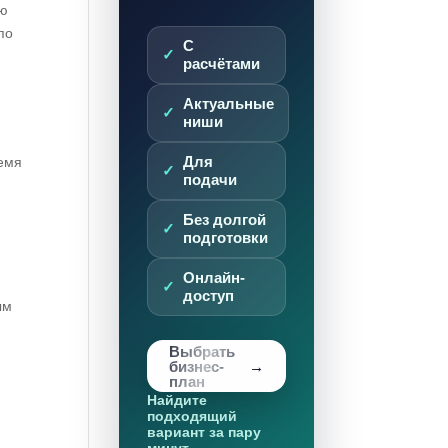
ью
по
С
расчётами
Актуальные
ниши
ремя
Для
подачи
.
Без долгой
подготовки
Онлайн-
доступ
ым
Выбрать
бизнес-
план
Найдите
подходящий
вариант за пару