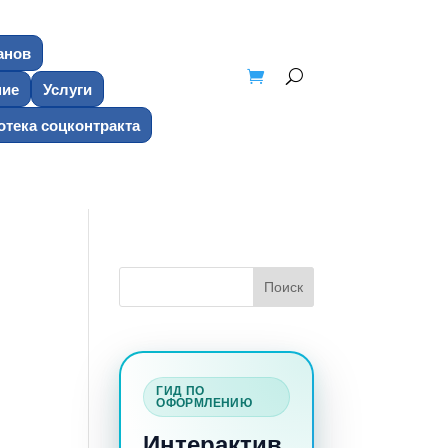
анов
ние
Услуги
тека соцконтракта
ГИД ПО
ОФОРМЛЕНИЮ
Интерактив