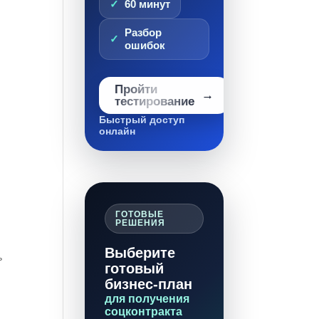
60 минут
Разбор
ошибок
Пройти
тестирование
Быстрый доступ
онлайн
ГОТОВЫЕ
РЕШЕНИЯ
Выберите
ь
готовый
бизнес-план
для получения
соцконтракта