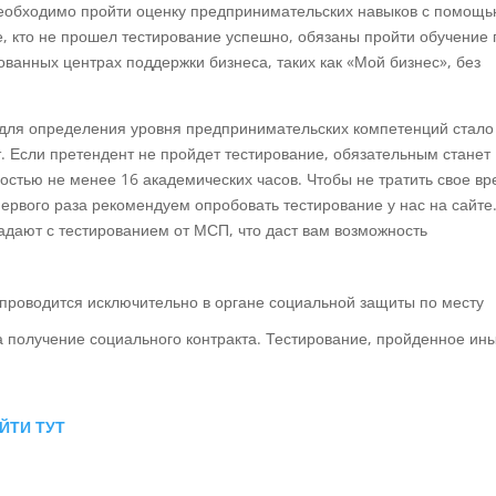
необходимо пройти оценку предпринимательских навыков с помощ
 кто не прошел тестирование успешно, обязаны пройти обучение 
анных центрах поддержки бизнеса, таких как «Мой бизнес», без
я для определения уровня предпринимательских компетенций стало
 Если претендент не пройдет тестирование, обязательным станет
стью не менее 16 академических часов. Чтобы не тратить свое в
первого раза рекомендуем опробовать тестирование у нас на сайте
дают с тестированием от МСП, что даст вам возможность
е проводится исключительно в органе социальной защиты по месту
на получение социального контракта. Тестирование, пройденное ин
ЙТИ ТУТ