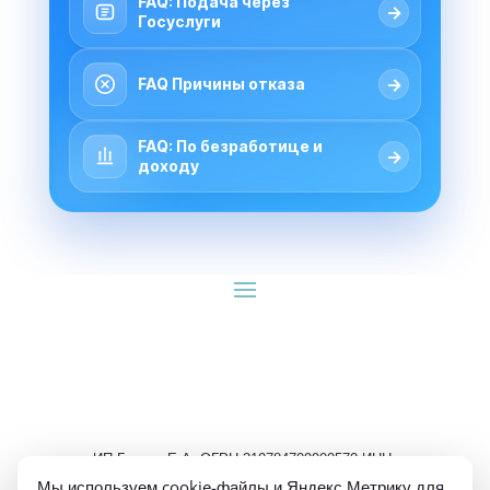
FAQ: Подача через
→
Госуслуги
→
FAQ Причины отказа
FAQ: По безработице и
→
доходу
ИП Гуляев Е.А. ОГРН 310784709900570 ИНН 
781020474307
Мы используем cookie-файлы и Яндекс Метрику для