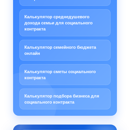
Калькулятор среднедушевого
дохода семьи для социального
контракта
Калькулятор семейного бюджета
онлайн
Калькулятор сметы социального
контракта
Калькулятор подбора бизнеса для
социального контракта