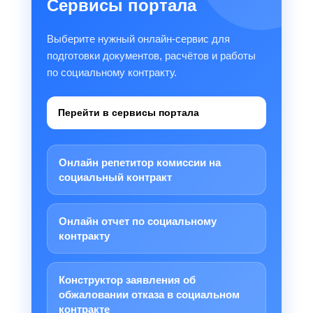
Сервисы портала
Выберите нужный онлайн-сервис для
подготовки документов, расчётов и работы
по социальному контракту.
Перейти в сервисы портала
Онлайн репетитор комиссии на
социальный контракт
Онлайн отчет по социальному
контракту
Конструктор заявления об
обжаловании отказа в социальном
контракте