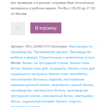
все проверим и в ручную отправим Вам оплаченные
материалы в рабочее время: Пн-Вск с 06:00 до 21:00
по Москве
Количество
В корзину
товара
Бизнес-
план
Артикул:
SKU_264467575
Категории:
Мастерская по
"Производство
производству
,
Производство декора
,
Производство
светящегося
мебели и декора
,
Строительные и ремонтные услуги
бетона
Метки:
бизнес на тротуарной плитке
,
бизнес-план
(люмобетон)
бетон
,
бизнес-план для соцзащиты
,
Бизнес-план для
и
социального контракта
,
бизнес-план люмобетон
,
изделий
изготовление бетонных изделий
,
изготовление
из
люминесцентной плитки
,
люмобетон
,
малый бизнес
,
него",
производство светящегося бетона
,
производство
самозанятость
тротуарной плитки
,
самозанятый бетон
,
светящийся
бетон
,
социальный контракт бизнес
,
стартап
,
тротуарная плитка