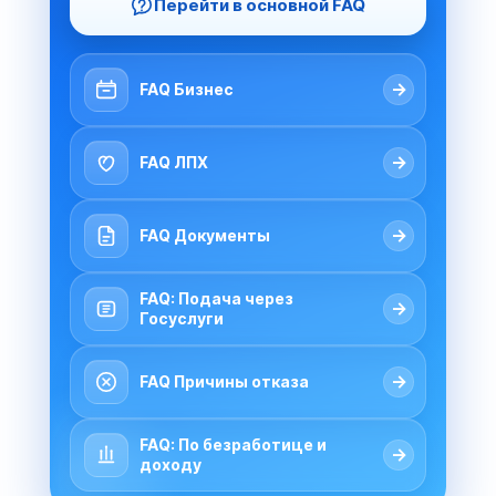
Перейти в основной FAQ
→
FAQ Бизнес
→
FAQ ЛПХ
→
FAQ Документы
FAQ: Подача через
→
Госуслуги
→
FAQ Причины отказа
FAQ: По безработице и
→
доходу