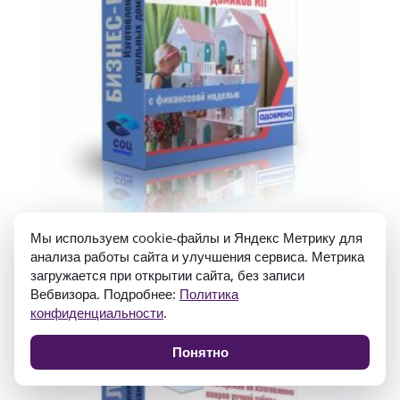
Мы используем cookie-файлы и Яндекс Метрику для
Бизнес-план «Изготовление кукольных домиков», ИП
анализа работы сайта и улучшения сервиса. Метрика
4 500
₽
1 400
₽
загружается при открытии сайта, без записи
Вебвизора. Подробнее:
Политика
конфиденциальности
.
Распродажа!
Понятно