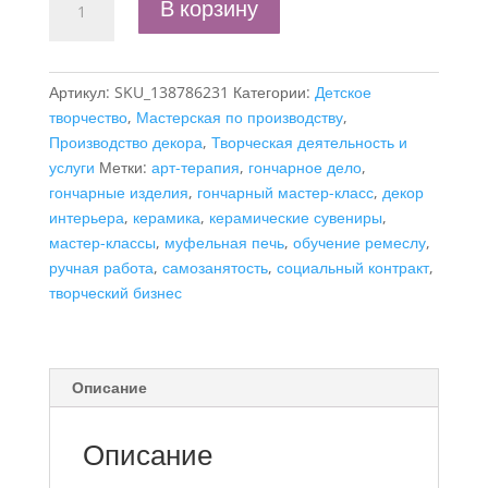
В корзину
товара
Бизнес-
план
Артикул:
SKU_138786231
Категории:
Детское
"Гончарное
творчество
,
Мастерская по производству
,
дело,
Производство декора
,
Творческая деятельность и
изготовление
услуги
Метки:
арт-терапия
,
гончарное дело
,
изделий
гончарные изделия
,
гончарный мастер-класс
,
декор
из
интерьера
,
керамика
,
керамические сувениры
,
керамики
мастер-классы
,
муфельная печь
,
обучение ремеслу
,
и
ручная работа
,
самозанятость
,
социальный контракт
,
проведение
творческий бизнес
мастер-
классов",
самозанятость
Описание
Описание