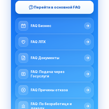
Перейти в основной FAQ
→
FAQ Бизнес
→
FAQ ЛПХ
→
FAQ Документы
FAQ: Подача через
→
Госуслуги
→
FAQ Причины отказа
FAQ: По безработице и
→
доходу