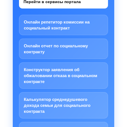
Перейти в сервисы портала
Онлайн репетитор комиссии на
социальный контракт
Онлайн отчет по социальному
контракту
Конструктор заявления об
обжаловании отказа в социальном
контракте
Калькулятор среднедушевого
дохода семьи для социального
контракта