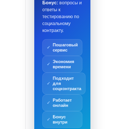
Бонус:
вопросы и
ответы к
тестированию по
социальному
контракту.
Пошаговый
сервис
Экономия
времени
Подходит
для
соцконтракта
Работает
онлайн
Бонус
внутри