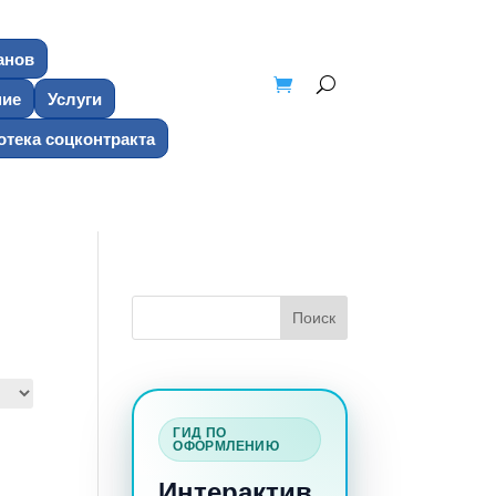
анов
ние
Услуги
тека соцконтракта
ГИД ПО
ОФОРМЛЕНИЮ
Интерактив