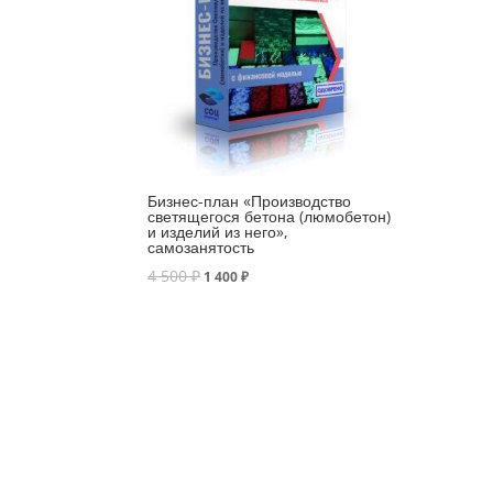
Бизнес-план «Производство
светящегося бетона (люмобетон)
и изделий из него»,
самозанятость
4 500
₽
1 400
₽