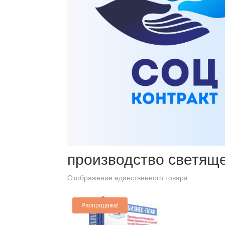
Главная
/ Товары с меткой “производство светящег
производство светяще
Отображение единственного товара
Распродажа!