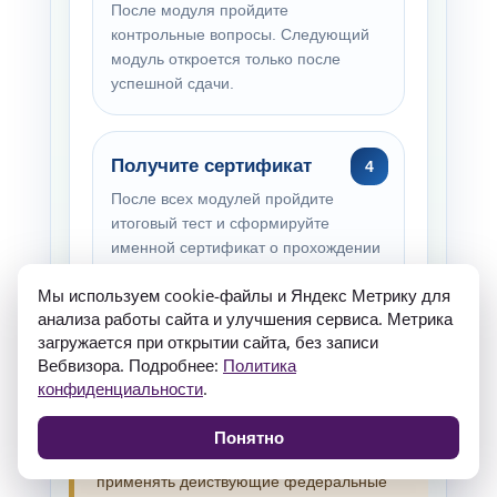
После модуля пройдите
контрольные вопросы. Следующий
модуль откроется только после
успешной сдачи.
Получите сертификат
После всех модулей пройдите
итоговый тест и сформируйте
именной сертификат о прохождении
курса.
Мы используем cookie-файлы и Яндекс Метрику для
анализа работы сайта и улучшения сервиса. Метрика
загружается при открытии сайта, без записи
Вебвизора. Подробнее:
Политика
Важно:
курс является практическим
конфиденциальности
.
информационно-методическим
материалом. При работе с реальными
Понятно
заявлениями специалисту необходимо
применять действующие федеральные