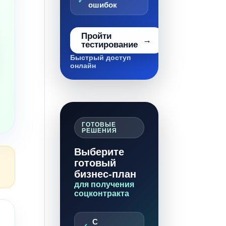
ошибок
Пройти
тестирование
Быстрый доступ
онлайн
ГОТОВЫЕ
РЕШЕНИЯ
Выберите
готовый
бизнес-план
для получения
соцконтракта
С