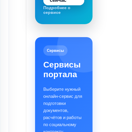
сейчас
Подробнее о
сервисе
Сервисы
Сервисы
портала
Выберите нужный
онлайн-сервис для
подготовки
документов,
расчётов и работы
по социальному
контракту.