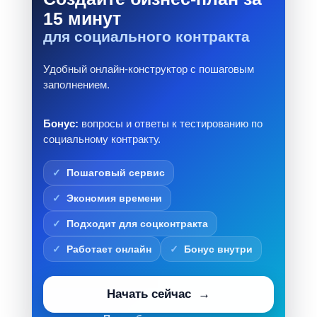
15 минут
для социального контракта
Удобный онлайн-конструктор с пошаговым
заполнением.
Бонус:
вопросы и ответы к тестированию по
социальному контракту.
Пошаговый сервис
Экономия времени
Подходит для соцконтракта
Работает онлайн
Бонус внутри
Начать сейчас