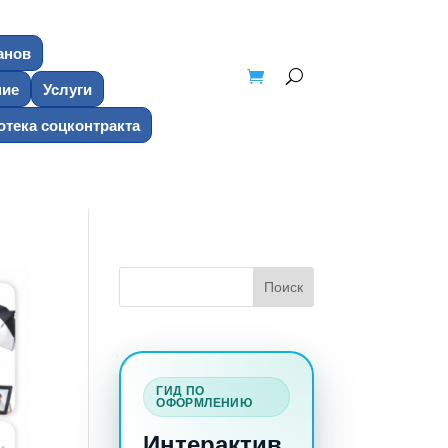
анов
ние
Услуги
тека соцконтракта
ГИД ПО
ОФОРМЛЕНИЮ
Интерактив