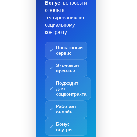
Бонус:
вопросы и
ответы к
тестированию по
социальному
контракту.
Пошаговый
сервис
Экономия
времени
Подходит
для
соцконтракта
Работает
онлайн
Бонус
внутри