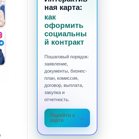
ная карта:
как
оформить
социальны
й контракт
Пошаговый порядок:
заявление,
документы, бизнес-
план, комиссия,
договор, выплата,
закупка и
отчетность.
Перейти к
карте
ы