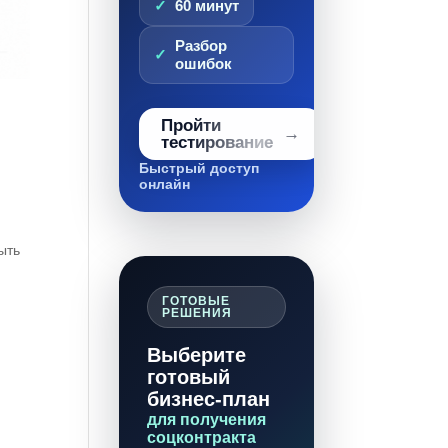
60 минут
Разбор
ошибок
Пройти
тестирование
Быстрый доступ
онлайн
ыть
ГОТОВЫЕ
РЕШЕНИЯ
Выберите
готовый
бизнес-план
для получения
соцконтракта