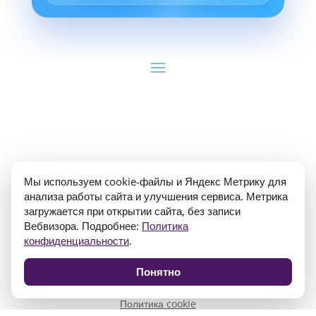
ИП Гуляев Е.А. ОГРН 310784709900570 ИНН 
Мы используем cookie-файлы и Яндекс Метрику для
781020474307
анализа работы сайта и улучшения сервиса. Метрика
загружается при открытии сайта, без записи
Вебвизора. Подробнее:
Политика
конфиденциальности
.
Понятно
Политика конфиденциальности
Согласие на обработку персональных данных
Политика cookie