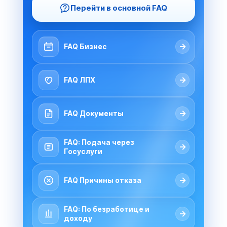
Перейти в основной FAQ
→
FAQ Бизнес
→
FAQ ЛПХ
→
FAQ Документы
FAQ: Подача через
→
Госуслуги
→
FAQ Причины отказа
FAQ: По безработице и
→
доходу