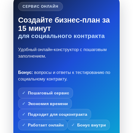
СЕРВИС ОНЛАЙН
Создайте бизнес-план за
15 минут
для социального контракта
Удобный онлайн-конструктор с пошаговым
заполнением.
Бонус:
вопросы и ответы к тестированию по
социальному контракту.
Пошаговый сервис
Экономия времени
Подходит для соцконтракта
Работает онлайн
Бонус внутри