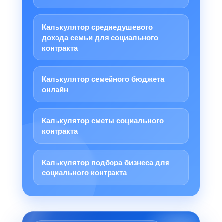
Калькулятор среднедушевого
дохода семьи для социального
контракта
Калькулятор семейного бюджета
онлайн
Калькулятор сметы социального
контракта
Калькулятор подбора бизнеса для
социального контракта