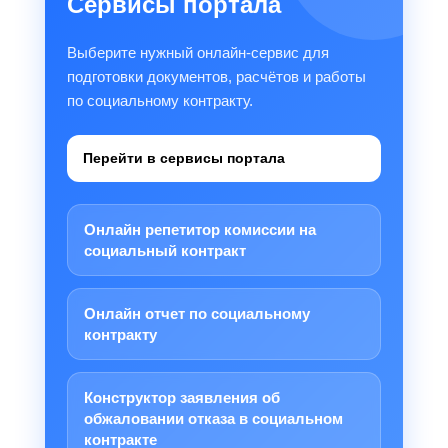
Сервисы портала
Выберите нужный онлайн-сервис для
подготовки документов, расчётов и работы
по социальному контракту.
Перейти в сервисы портала
Онлайн репетитор комиссии на
социальный контракт
Онлайн отчет по социальному
контракту
Конструктор заявления об
обжаловании отказа в социальном
контракте