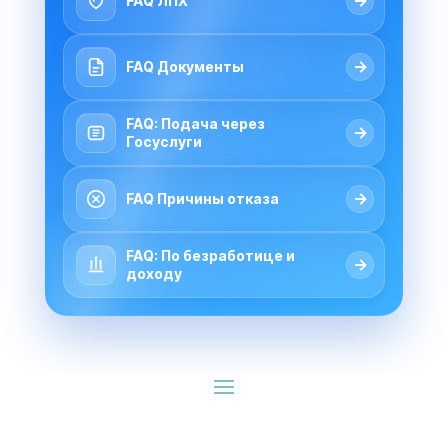
→
FAQ ЛПХ
→
FAQ Документы
FAQ: Подача через
→
Госуслуги
→
FAQ Причины отказа
FAQ: По безработице и
→
доходу