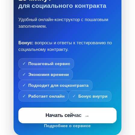
для социального контракта
Удобный онлайн-конструктор с пошаговым
заполнением.
Бонус:
вопросы и ответы к тестированию по
социальному контракту.
Пошаговый сервис
Экономия времени
Подходит для соцконтракта
Работает онлайн
Бонус внутри
Начать сейчас
Подробнее о сервисе