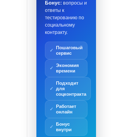
Бонус:
вопросы и
ответы к
тестированию по
социальному
контракту.
Пошаговый
сервис
Экономия
времени
Подходит
для
соцконтракта
Работает
онлайн
Бонус
внутри