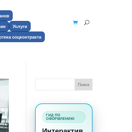
анов
ние
Услуги
тека соцконтракта
ГИД ПО
ОФОРМЛЕНИЮ
Интерактив