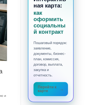
ная карта:
как
оформить
социальны
й контракт
Пошаговый порядок:
заявление,
документы, бизнес-
план, комиссия,
договор, выплата,
а
закупка и
отчетность.
Перейти к
карте
ию и