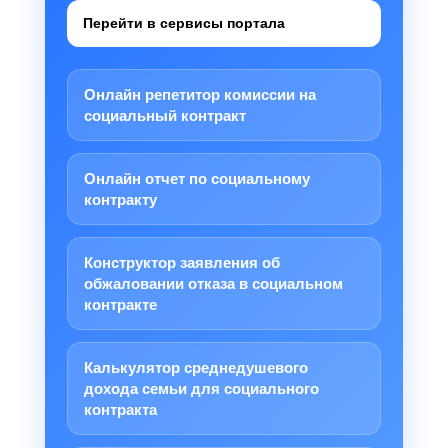
Перейти в сервисы портала
Онлайн репетитор комиссии на
социальный контракт
Онлайн отчет по социальному
контракту
Конструктор заявления об
обжаловании отказа в социальном
контракте
Калькулятор среднедушевого
дохода семьи для социального
контракта