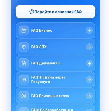
Перейти в основной FAQ
→
FAQ Бизнес
→
FAQ ЛПХ
→
FAQ Документы
FAQ: Подача через
→
Госуслуги
→
FAQ Причины отказа
FAQ: По безработице и