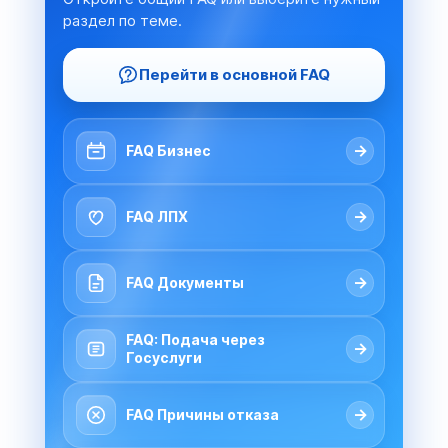
раздел по теме.
Перейти в основной FAQ
→
FAQ Бизнес
→
FAQ ЛПХ
→
FAQ Документы
FAQ: Подача через
→
Госуслуги
→
FAQ Причины отказа