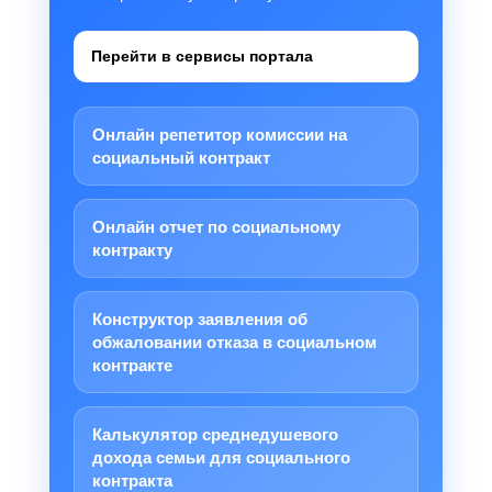
Перейти в сервисы портала
Онлайн репетитор комиссии на
социальный контракт
Онлайн отчет по социальному
контракту
Конструктор заявления об
обжаловании отказа в социальном
контракте
Калькулятор среднедушевого
дохода семьи для социального
контракта