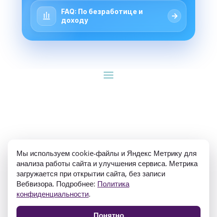
FAQ: По безработице и
→
доходу
ИП Гуляев Е.А. ОГРН 310784709900570 ИНН 
Мы используем cookie-файлы и Яндекс Метрику для
781020474307
анализа работы сайта и улучшения сервиса. Метрика
загружается при открытии сайта, без записи
Вебвизора. Подробнее:
Политика
конфиденциальности
.
Понятно