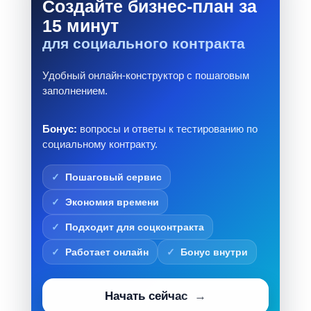
Создайте бизнес-план за
15 минут
для социального контракта
Удобный онлайн-конструктор с пошаговым
заполнением.
Бонус:
вопросы и ответы к тестированию по
социальному контракту.
Пошаговый сервис
Экономия времени
Подходит для соцконтракта
Работает онлайн
Бонус внутри
Начать сейчас