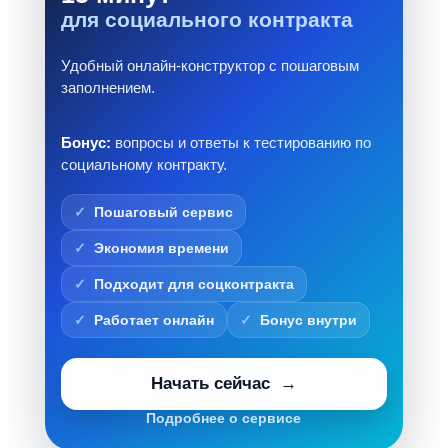
для социального контракта
Удобный онлайн-конструктор с пошаговым
заполнением.
Бонус:
вопросы и ответы к тестированию по
социальному контракту.
Пошаговый сервис
Экономия времени
Подходит для соцконтракта
Работает онлайн
Бонус внутри
Начать сейчас
Подробнее о сервисе