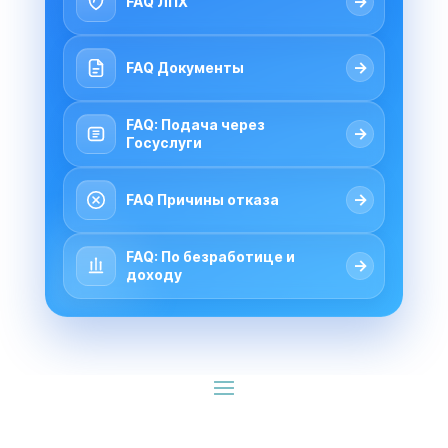
→
FAQ ЛПХ
→
FAQ Документы
FAQ: Подача через
→
Госуслуги
→
FAQ Причины отказа
FAQ: По безработице и
→
доходу