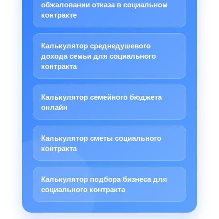
обжаловании отказа в социальном
контракте
Калькулятор среднедушевого
дохода семьи для социального
контракта
Калькулятор семейного бюджета
онлайн
Калькулятор сметы социального
контракта
Калькулятор подбора бизнеса для
социального контракта