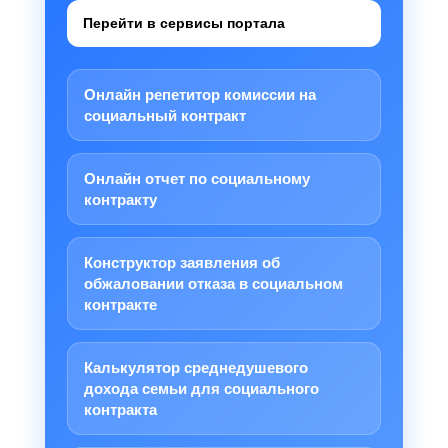
Перейти в сервисы портала
Онлайн репетитор комиссии на
социальный контракт
Онлайн отчет по социальному
контракту
Конструктор заявления об
обжаловании отказа в социальном
контракте
Калькулятор среднедушевого
дохода семьи для социального
контракта