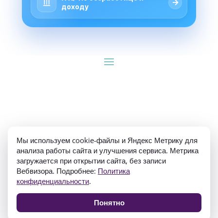
→
доходу
ИП Гуляев Е.А. ОГРН 310784709900570 ИНН 
Мы используем cookie-файлы и Яндекс Метрику для
781020474307
анализа работы сайта и улучшения сервиса. Метрика
загружается при открытии сайта, без записи
Вебвизора. Подробнее:
Политика
конфиденциальности
.
Понятно
Политика конфиденциальности
Согласие на обработку персональных данных