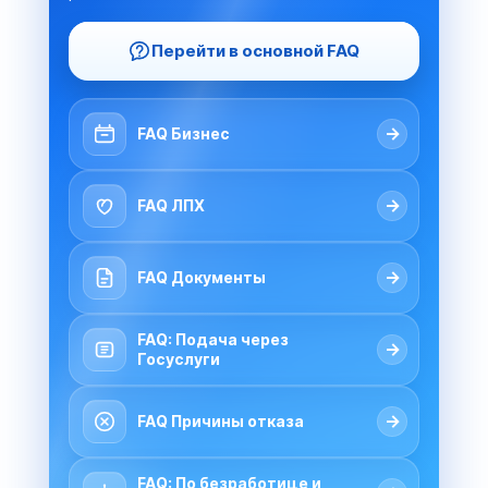
Перейти в основной FAQ
→
FAQ Бизнес
→
FAQ ЛПХ
→
FAQ Документы
FAQ: Подача через
→
Госуслуги
→
FAQ Причины отказа
FAQ: По безработице и