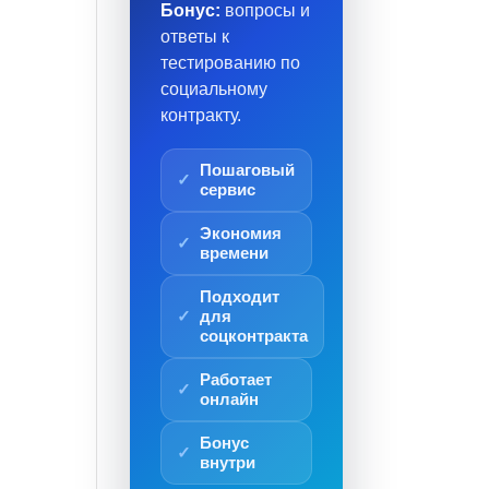
Бонус:
вопросы и
ответы к
тестированию по
социальному
контракту.
Пошаговый
сервис
Экономия
времени
Подходит
для
соцконтракта
Работает
онлайн
Бонус
внутри