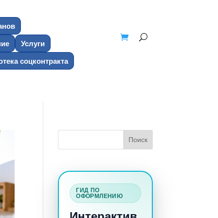
анов
ние
Услуги
тека соцконтракта
ГИД ПО
ОФОРМЛЕНИЮ
Интерактив